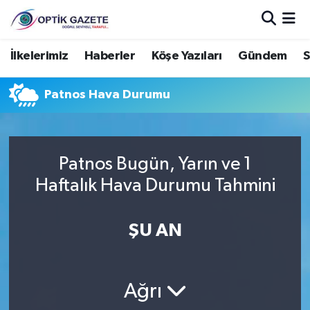
Nöbetçi Eczaneler
İlkelerimiz
Haberler
Köşe Yazıları
Gündem
S
Hava Durumu
Patnos Hava Durumu
İstanbul Namaz Vakitleri
Trafik Durumu
Patnos Bugün, Yarın ve 1
Haftalık Hava Durumu Tahmini
Süper Lig Puan Durumu ve Fikstür
ŞU AN
Tüm Manşetler
Son Dakika Haberleri
Ağrı
Haber Arşivi