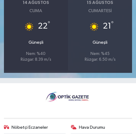
14 AĞUSTOS
15 AĞUSTOS
CUMA
CUMARTESI
°
°
22
21
Güneşli
Güneşli
Nem: %40
Nem: %45
Rüzgar: 8.39 m/s
Rüzgar: 6.50 m/s
Nöbetçi Eczaneler
Hava Durumu