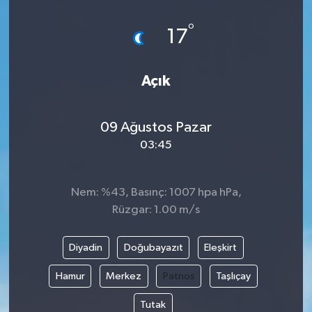
°
17
Açık
09 Ağustos Pazar
03:45
Nem: %43, Basınç: 1007 hpa hPa,
Rüzgar: 1.00 m/s
Diyadin
Doğubayazıt
Eleşkirt
Hamur
Merkez
Patnos
Taşlıçay
Tutak