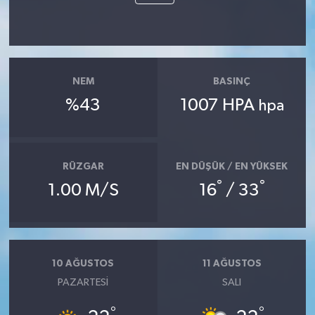
NEM
BASINÇ
%43
1007 HPA
hpa
RÜZGAR
EN DÜŞÜK / EN YÜKSEK
°
°
1.00 M/S
16
/ 33
10 AĞUSTOS
11 AĞUSTOS
PAZARTESI
SALI
°
°