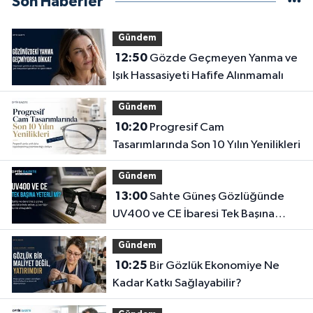
Son Haberler
Gündem
12:50
Gözde Geçmeyen Yanma ve
Işık Hassasiyeti Hafife Alınmamalı
Gündem
10:20
Progresif Cam
Tasarımlarında Son 10 Yılın Yenilikleri
Gündem
13:00
Sahte Güneş Gözlüğünde
UV400 ve CE İbaresi Tek Başına
Yeterli mi?
Gündem
10:25
Bir Gözlük Ekonomiye Ne
Kadar Katkı Sağlayabilir?