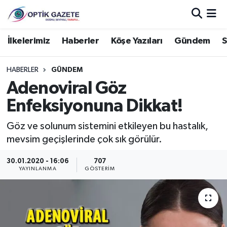
Nöbetçi Eczaneler
İlkelerimiz
Haberler
Köşe Yazıları
Gündem
S
Hava Durumu
HABERLER
GÜNDEM
Adenoviral Göz
İstanbul Namaz Vakitleri
Enfeksiyonuna Dikkat!
Trafik Durumu
Göz ve solunum sistemini etkileyen bu hastalık,
mevsim geçişlerinde çok sık görülür.
Süper Lig Puan Durumu ve Fikstür
30.01.2020 - 16:06
707
Tüm Manşetler
YAYINLANMA
GÖSTERIM
Son Dakika Haberleri
Haber Arşivi