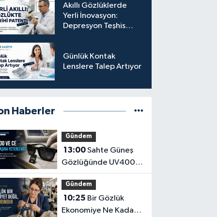
Akıllı Gözlüklerde
Yerli İnovasyon:
Depresyon Teşhis
Eden Gözlüğe
Türkpatent Onayı
Günlük Kontak
Lenslere Talep Artıyor
on Haberler
Gündem
13:00
Sahte Güneş
Gözlüğünde UV400
ve CE İbaresi Tek
Gündem
Başına Yeterli mi?
10:25
Bir Gözlük
Ekonomiye Ne Kadar