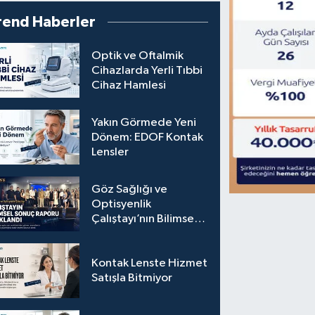
rend Haberler
Optik ve Oftalmik
Cihazlarda Yerli Tıbbi
Cihaz Hamlesi
Yakın Görmede Yeni
Dönem: EDOF Kontak
Lensler
Göz Sağlığı ve
Optisyenlik
Çalıştayı’nın Bilimsel
Sonuç Raporu
Açıklandı
Kontak Lenste Hizmet
Satışla Bitmiyor