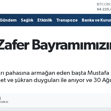
DOLAR
47,7143
EURO
55,0317
Gündem
Sağlık
Etkinlik
Transpoze
Banka ve Kuru
STERLİN
64,246
GRAM A
6510.4
afer Bayramımızın
BİST100
13.799
BITCOI
64.225,
nları pahasına armağan eden başta Mustafa
et ve şükran duyguları ile anıyor ve 30 Ağu
K
ÜRESI