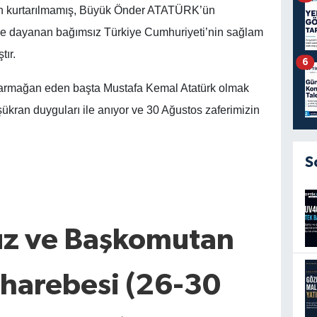
an kurtarılmamış, Büyük Önder ATATÜRK’ün
ine dayanan bağımsız Türkiye Cumhuriyeti’nin sağlam
tır.
6
a armağan eden başta Mustafa Kemal Atatürk olmak
şükran duyguları ile anıyor ve 30 Ağustos zaferimizin
S
uz ve Başkomutan
arebesi (26-30