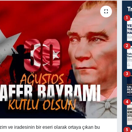
T
1
2
3
4
zim ve iradesinin bir eseri olarak ortaya çıkan bu
5