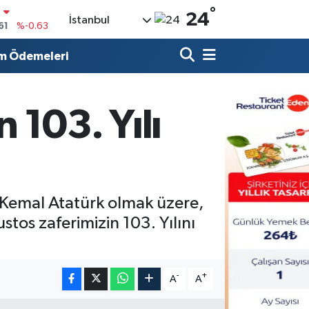
°
24
İstanbul
%0.16
%-0.02
m Ödemeleri
3
%0.07
LTIN
0
%0.45
 103. Yılı
%70
N
61
%-0.63
 Kemal Atatürk olmak üzere,
stos zaferimizin 103. Yılını
-
+
A
A