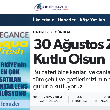
Nöbetçi Eczaneler
İlkelerimiz
Haberler
Köşe Yazıları
Hava Durumu
HABERLER
GÜNDEM
30 Ağustos Z
İstanbul Namaz Vakitleri
Kutlu Olsun
Trafik Durumu
Süper Lig Puan Durumu ve Fikstür
Bu zaferi bize kanları ve ca
tüm şehit ve gazilerimizi minn
Tüm Manşetler
gururla kutluyoruz.
Son Dakika Haberleri
30.08.2025 - 08:40
44
17 D
YAYINLANMA
GÖSTERIM
OKUNMA S
Haber Arşivi