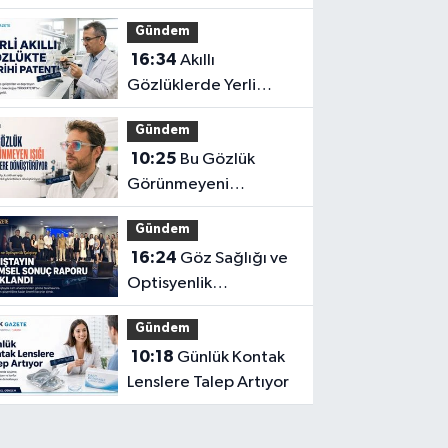
Katkı Sağlayabilir?
Gündem
16:34
Akıllı
Gözlüklerde Yerli
İnovasyon: Depresyon
Gündem
Teşhis Eden Gözlüğe
10:25
Bu Gözlük
Türkpatent Onayı
Görünmeyeni
Görüntüye
Gündem
Dönüştürüyor
16:24
Göz Sağlığı ve
Optisyenlik
Çalıştayı’nın Bilimsel
Gündem
Sonuç Raporu
10:18
Günlük Kontak
Açıklandı
Lenslere Talep Artıyor