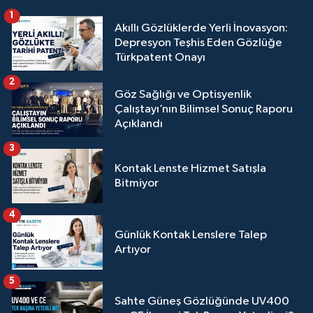
1
Akıllı Gözlüklerde Yerli İnovasyon:
Depresyon Teşhis Eden Gözlüğe
Türkpatent Onayı
2
Göz Sağlığı ve Optisyenlik
Çalıştayı’nın Bilimsel Sonuç Raporu
Açıklandı
3
Kontak Lenste Hizmet Satışla
Bitmiyor
4
Günlük Kontak Lenslere Talep
Artıyor
5
Sahte Güneş Gözlüğünde UV400