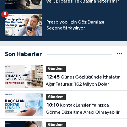
ve CE İbaresi Tek Başına Yeterli mi?
6
Presbiyopi İçin Göz Damlası
Seçeneği Yayılıyor
Son Haberler
Gündem
12:45
Güneş Gözlüğünde İthalatın
Ağır Faturası: 162 Milyon Dolar
Gündem
10:10
Kontak Lensler Yalnızca
Görme Düzeltme Aracı Olmayabilir
Gündem