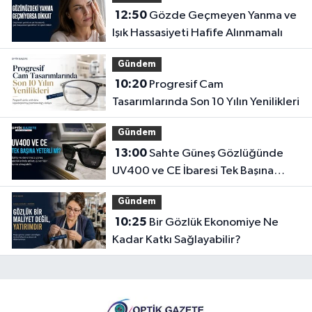
12:50
Gözde Geçmeyen Yanma ve
Işık Hassasiyeti Hafife Alınmamalı
Gündem
10:20
Progresif Cam
Tasarımlarında Son 10 Yılın Yenilikleri
Gündem
13:00
Sahte Güneş Gözlüğünde
UV400 ve CE İbaresi Tek Başına
Yeterli mi?
Gündem
10:25
Bir Gözlük Ekonomiye Ne
Kadar Katkı Sağlayabilir?