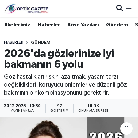
Nöbetçi Eczaneler
İlkelerimiz
Haberler
Köşe Yazıları
Gündem
S
Hava Durumu
HABERLER
GÜNDEM
2026'da gözlerinize iyi
İstanbul Namaz Vakitleri
bakmanın 6 yolu
Trafik Durumu
Göz hastalıkları riskini azaltmak, yaşam tarzı
değişiklikleri, koruyucu önlemler ve düzenli göz
Süper Lig Puan Durumu ve Fikstür
bakımının bir kombinasyonunu gerektirir.
Tüm Manşetler
30.12.2025 - 10:30
97
16 DK
YAYINLANMA
GÖSTERIM
OKUNMA SÜRESI
Son Dakika Haberleri
Haber Arşivi