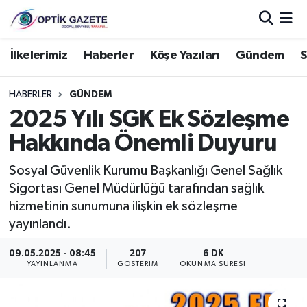
Nöbetçi Eczaneler
İlkelerimiz
Haberler
Köşe Yazıları
Gündem
S
Hava Durumu
HABERLER
GÜNDEM
2025 Yılı SGK Ek Sözleşme
İstanbul Namaz Vakitleri
Hakkında Önemli Duyuru
Trafik Durumu
Sosyal Güvenlik Kurumu Başkanlığı Genel Sağlık
Sigortası Genel Müdürlüğü tarafından sağlık
Süper Lig Puan Durumu ve Fikstür
hizmetinin sunumuna ilişkin ek sözleşme
yayınlandı.
Tüm Manşetler
09.05.2025 - 08:45
207
6 DK
Son Dakika Haberleri
YAYINLANMA
GÖSTERIM
OKUNMA SÜRESI
Haber Arşivi