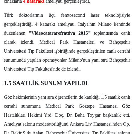
cihazlarla
4
katarakt
ameliyatı gerçekleştirdi.
Türk doktorlarının üçü femtosecond laser teknolojisiyle
gerçekleştirdiği 4 katarakt ameliyatı, İtalya'nın Milano kentinde
düzenlenen
"Videocatararefrattiva 2015"
toplantısında canlı
olarak izlendi. Medical Park Hastaneleri ve Bahçeşehir
Üniversitesi Tıp Fakültesi işbirliğinde gerçekleştirilen canlı cerrahi
sunumunda yapılan operasyonlar Milano'nun yanı sıra Bahçeşehir
Üniversitesi Tıp Fakültesi'nde de izlendi.
1.5 SAATLİK SUNUM YAPILDI
Göz hekimlerinin yanı sıra öğrencilerin de katıldığı 1.5 saatlik canlı
cerrahi sunumuna Medical Park Göztepe Hastanesi Göz
Hastalıkları Hekimi Yrd. Doç. Dr. Baha Toygar başkanlık etti.
Ameliyat salonu moderatörlüğünü Ankara Liv Hastanesi'nden Op.
Dr. Bekir Sıtkı Aslan, Bahçeşehir Üniversitesi Tıp Fakültesi salonu