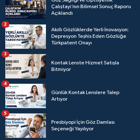
Göz Sağlığı ve Optisyenlik
Çalıştayı’nın Bilimsel Sonuç Raporu
Açıklandı
2
Akıllı Gözlüklerde Yerli İnovasyon:
Depresyon Teşhis Eden Gözlüğe
Türkpatent Onayı
3
Kontak Lenste Hizmet Satışla
Bitmiyor
4
Günlük Kontak Lenslere Talep
Artıyor
5
Presbiyopi İçin Göz Damlası
Seçeneği Yayılıyor