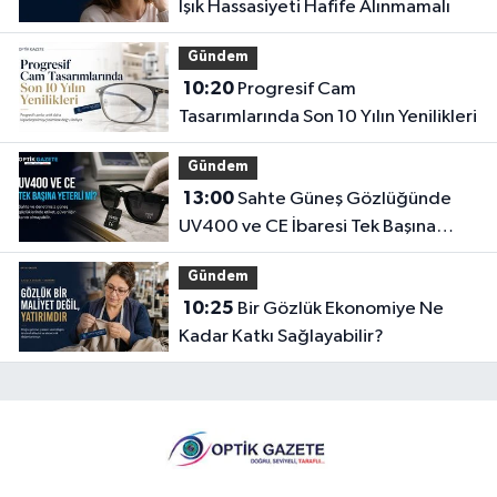
Işık Hassasiyeti Hafife Alınmamalı
Gündem
10:20
Progresif Cam
Tasarımlarında Son 10 Yılın Yenilikleri
Gündem
13:00
Sahte Güneş Gözlüğünde
UV400 ve CE İbaresi Tek Başına
Yeterli mi?
Gündem
10:25
Bir Gözlük Ekonomiye Ne
Kadar Katkı Sağlayabilir?