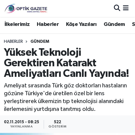
Nöbetçi Eczaneler
İlkelerimiz
Haberler
Köşe Yazıları
Gündem
S
Hava Durumu
HABERLER
GÜNDEM
Yüksek Teknoloji
İstanbul Namaz Vakitleri
Gerektiren Katarakt
Trafik Durumu
Ameliyatları Canlı Yayında!
Süper Lig Puan Durumu ve Fikstür
Ameliyat sırasında Türk göz doktorları hastaların
gözüne Türkiye'de üretilen özel bir lens
Tüm Manşetler
yerleştirerek ülkemizin tıp teknolojisi alanındaki
ilerlemesini yurtdışına tanıtmış oldu.
Son Dakika Haberleri
02.11.2015 - 08:25
522
YAYINLANMA
GÖSTERIM
Haber Arşivi