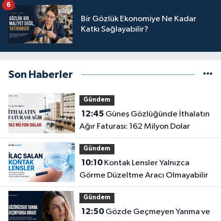
6
Bir Gözlük Ekonomiye Ne Kadar
Katkı Sağlayabilir?
Son Haberler
Gündem
12:45
Güneş Gözlüğünde İthalatın
Ağır Faturası: 162 Milyon Dolar
Gündem
10:10
Kontak Lensler Yalnızca
Görme Düzeltme Aracı Olmayabilir
Gündem
12:50
Gözde Geçmeyen Yanma ve