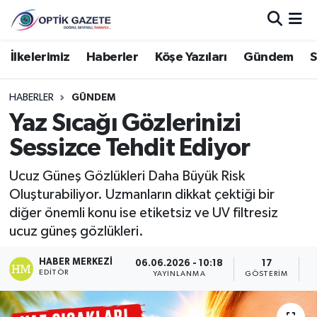
Nöbetçi Eczaneler
İlkelerimiz
Haberler
Köşe Yazıları
Gündem
S
Hava Durumu
HABERLER
GÜNDEM
Yaz Sıcağı Gözlerinizi
İstanbul Namaz Vakitleri
Sessizce Tehdit Ediyor
Trafik Durumu
Ucuz Güneş Gözlükleri Daha Büyük Risk
Oluşturabiliyor. Uzmanların dikkat çektiği bir
Süper Lig Puan Durumu ve Fikstür
diğer önemli konu ise etiketsiz ve UV filtresiz
ucuz güneş gözlükleri.
Tüm Manşetler
HABER MERKEZI
06.06.2026 - 10:18
17
Son Dakika Haberleri
EDITÖR
YAYINLANMA
GÖSTERIM
O
Haber Arşivi