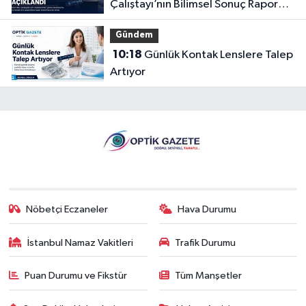
Çalıştayı’nın Bilimsel Sonuç Raporu
Açıklandı
Gündem
10:18
Günlük Kontak Lenslere Talep
Artıyor
Nöbetçi Eczaneler
Hava Durumu
İstanbul Namaz Vakitleri
Trafik Durumu
Puan Durumu ve Fikstür
Tüm Manşetler