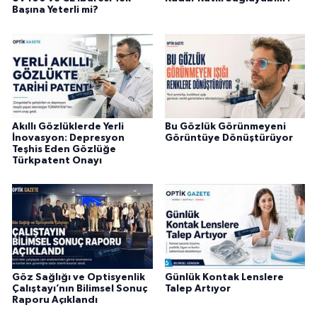
Başına Yeterli mi?
Akıllı Gözlüklerde Yerli
Bu Gözlük Görünmeyeni
İnovasyon: Depresyon
Görüntüye Dönüştürüyor
Teşhis Eden Gözlüğe
Türkpatent Onayı
Göz Sağlığı ve Optisyenlik
Günlük Kontak Lenslere
Çalıştayı’nın Bilimsel Sonuç
Talep Artıyor
Raporu Açıklandı