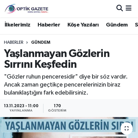
Nöbetçi Eczaneler
İlkelerimiz
Haberler
Köşe Yazıları
Gündem
S
Hava Durumu
HABERLER
GÜNDEM
Yaşlanmayan Gözlerin
İstanbul Namaz Vakitleri
Sırrını Keşfedin
Trafik Durumu
"Gözler ruhun penceresidir" diye bir söz vardır.
Ancak zaman geçtikçe pencerelerinizin biraz
Süper Lig Puan Durumu ve Fikstür
bulanıklaştığını fark edebilirsiniz.
Tüm Manşetler
13.11.2023 - 11:00
170
YAYINLANMA
GÖSTERIM
Son Dakika Haberleri
Haber Arşivi