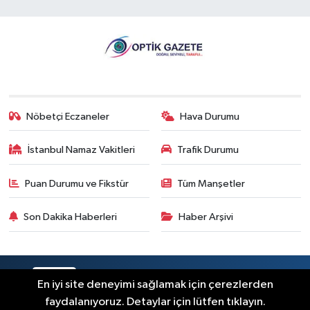
Gündem
16:24
Göz Sağlığı ve Optisyenlik
Çalıştayı’nın Bilimsel Sonuç Raporu
Açıklandı
Nöbetçi Eczaneler
Hava Durumu
Gündem
10:18
Günlük Kontak Lenslere Talep
İstanbul Namaz Vakitleri
Trafik Durumu
Artıyor
Puan Durumu ve Fikstür
Tüm Manşetler
Son Dakika Haberleri
Haber Arşivi
RSS
Copyright © 2026. Her hakkı saklıdır.
En iyi site deneyimi sağlamak için çerezlerden
faydalanıyoruz. Detaylar için lütfen tıklayın.