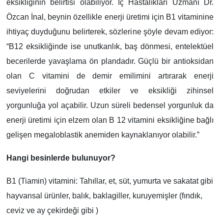
eksikliğinin belirtisi olabiliyor. İç Hastalıkları Uzmanı Dr.
Özcan İnal, beynin özellikle enerji üretimi için B1 vitaminine
ihtiyaç duyduğunu belirterek, sözlerine şöyle devam ediyor:
“B12 eksikliğinde ise unutkanlık, baş dönmesi, entelektüel
becerilerde yavaşlama ön plandadır. Güçlü bir antioksidan
olan C vitamini de demir emilimini artırarak enerji
seviyelerini doğrudan etkiler ve eksikliği zihinsel
yorgunluğa yol açabilir. Uzun süreli bedensel yorgunluk da
enerji üretimi için elzem olan B 12 vitamini eksikliğine bağlı
gelişen megaloblastik anemiden kaynaklanıyor olabilir.”
Hangi besinlerde bulunuyor?
B1 (Tiamin) vitamini: Tahıllar, et, süt, yumurta ve sakatat gibi
hayvansal ürünler, balık, baklagiller, kuruyemişler (fındık,
ceviz ve ay çekirdeği gibi )