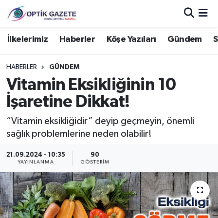
Nöbetçi Eczaneler
İlkelerimiz
Haberler
Köşe Yazıları
Gündem
S
Hava Durumu
HABERLER
GÜNDEM
Vitamin Eksikliğinin 10
İstanbul Namaz Vakitleri
İşaretine Dikkat!
Trafik Durumu
“Vitamin eksikliğidir” deyip geçmeyin, önemli
sağlık problemlerine neden olabilir!
Süper Lig Puan Durumu ve Fikstür
21.09.2024 - 10:35
90
Tüm Manşetler
YAYINLANMA
GÖSTERIM
Son Dakika Haberleri
Haber Arşivi