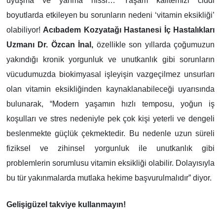
uyuşma ve yanma hissi… Yaşam kalitemizi ciddi
boyutlarda etkileyen bu sorunların nedeni ‘vitamin eksikliği’
olabiliyor!
Acıbadem Kozyatağı Hastanesi İç Hastalıkları
Uzmanı Dr. Özcan İnal,
özellikle son yıllarda çoğumuzun
yakındığı kronik yorgunluk ve unutkanlık gibi sorunların
vücudumuzda biokimyasal işleyişin vazgeçilmez unsurları
olan vitamin eksikliğinden kaynaklanabileceği uyarısında
bulunarak, “Modern yaşamın hızlı temposu, yoğun iş
koşulları ve stres nedeniyle pek çok kişi yeterli ve dengeli
beslenmekte güçlük çekmektedir. Bu nedenle uzun süreli
fiziksel ve zihinsel yorgunluk ile unutkanlık gibi
problemlerin sorumlusu vitamin eksikliği olabilir. Dolayısıyla
bu tür yakınmalarda mutlaka hekime başvurulmalıdır” diyor.
Gelişigüzel takviye kullanmayın!