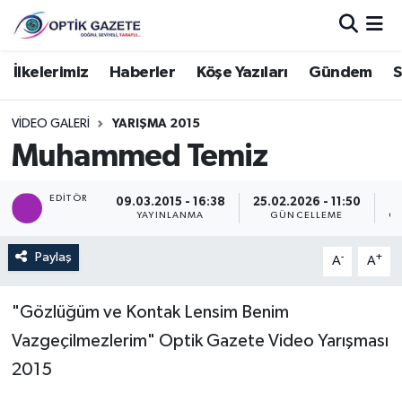
Nöbetçi Eczaneler
İlkelerimiz
Haberler
Köşe Yazıları
Gündem
S
Hava Durumu
VIDEO GALERI
YARIŞMA 2015
Muhammed Temiz
İstanbul Namaz Vakitleri
EDITÖR
09.03.2015 - 16:38
25.02.2026 - 11:50
Trafik Durumu
YAYINLANMA
GÜNCELLEME
GÖ
Süper Lig Puan Durumu ve Fikstür
Paylaş
-
+
A
A
Tüm Manşetler
"Gözlüğüm ve Kontak Lensim Benim
Vazgeçilmezlerim" Optik Gazete Video Yarışması
Son Dakika Haberleri
2015
Haber Arşivi