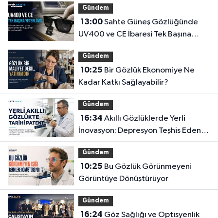
Gündem
13:00
Sahte Güneş Gözlüğünde
UV400 ve CE İbaresi Tek Başına
Yeterli mi?
Gündem
10:25
Bir Gözlük Ekonomiye Ne
Kadar Katkı Sağlayabilir?
Gündem
16:34
Akıllı Gözlüklerde Yerli
İnovasyon: Depresyon Teşhis Eden
Gözlüğe Türkpatent Onayı
Gündem
10:25
Bu Gözlük Görünmeyeni
Görüntüye Dönüştürüyor
Gündem
16:24
Göz Sağlığı ve Optisyenlik