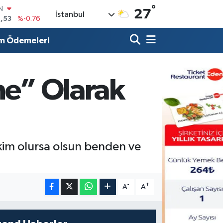
°
R
27
İstanbul
69
%0.17
65
%0.01
m Ödemeleri
N
7
%0.02
ALTIN
ne” Olarak
1
%1.44
0
%64
r kim olursa olsun benden ve
-
+
A
A