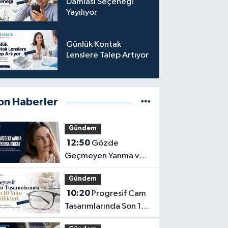
Damlası Seçeneği
Yayılıyor
Günlük Kontak
Lenslere Talep Artıyor
on Haberler
Gündem
12:50
Gözde
Geçmeyen Yanma ve
Işık Hassasiyeti Hafife
Gündem
Alınmamalı
10:20
Progresif Cam
Tasarımlarında Son 10
Yılın Yenilikleri