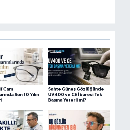
if Cam
Sahte Güneş Gözlüğünde
arında Son 10 Yılın
UV400 ve CE İbaresi Tek
ri
Başına Yeterli mi?