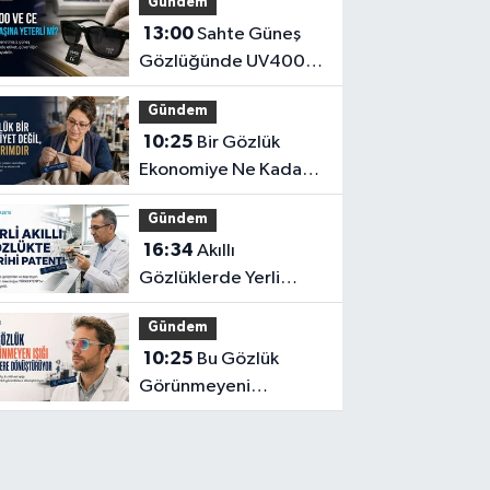
Gündem
13:00
Sahte Güneş
Gözlüğünde UV400
ve CE İbaresi Tek
Gündem
Başına Yeterli mi?
10:25
Bir Gözlük
Ekonomiye Ne Kadar
Katkı Sağlayabilir?
Gündem
16:34
Akıllı
Gözlüklerde Yerli
İnovasyon: Depresyon
Gündem
Teşhis Eden Gözlüğe
10:25
Bu Gözlük
Türkpatent Onayı
Görünmeyeni
Görüntüye
Dönüştürüyor