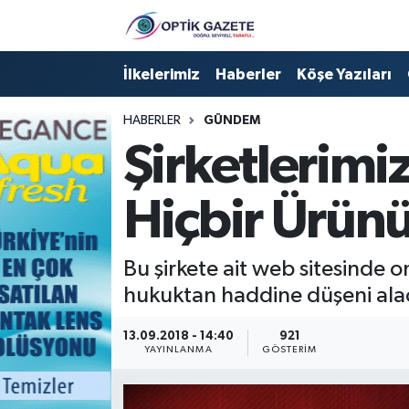
Nöbetçi Eczaneler
İlkelerimiz
Haberler
Köşe Yazıları
Hava Durumu
HABERLER
GÜNDEM
Şirketlerimi
İstanbul Namaz Vakitleri
Hiçbir Ürün
Trafik Durumu
Süper Lig Puan Durumu ve Fikstür
Bu şirkete ait web sitesinde o
hukuktan haddine düşeni alac
Tüm Manşetler
13.09.2018 - 14:40
921
Son Dakika Haberleri
YAYINLANMA
GÖSTERIM
Haber Arşivi