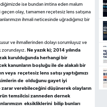
dediğimizde ise bundan imtina eden malum
hsi geçen olay, tamamen reçetesiz lens satışına
şanlarımızın ihmali neticesinde uğradığımız bir
a kusur ve ihmallerinden dolayı sorumluyuz ve
k zorundayız.
Ne yazık ki; 2014 yılında
uzak kurulduğunda herhangi bir
k kanunların boşluğu ile de alakalı
bir
n veya reçetesiz lens satışı yaptığımızı
 kimlerin de olduğunu gayet iyi
 zarar verebileceğini düşünerek olayların
örün temsilcisi zanneden dernek
arımızın eksikliklerini bilip bunları