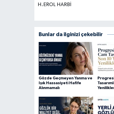
H.EROL HARBİ
Bunlar da ilginizi çekebilir
Gözde Geçmeyen Yanma ve
Progres
Işık Hassasiyeti Hafife
Tasarıml
Alınmamalı
Yenilikle