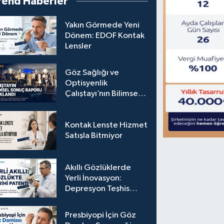
rend Haberler
Yakın Görmede Yeni
Dönem: EDOF Kontak
Lensler
Göz Sağlığı ve
Optisyenlik
Çalıştayı’nın Bilimsel
Sonuç Raporu
Açıklandı
Kontak Lenste Hizmet
Satışla Bitmiyor
Akıllı Gözlüklerde
Yerli İnovasyon:
Depresyon Teşhis
Eden Gözlüğe
Türkpatent Onayı
Presbiyopi İçin Göz