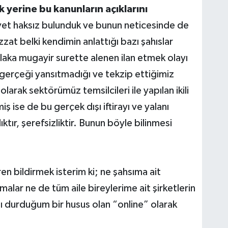
 yerine bu kanunların açıklarını
et haksız bulunduk ve bunun neticesinde de
at belki kendimin anlattığı bazı şahıslar
ka mugayir surette alenen ilan etmek olayı
gerçeği yansıtmadığı ve tekzip ettiğimiz
larak sektörümüz temsilcileri ile yapılan ikili
ş ise de bu gerçek dışı iftirayı ve yalanı
ktır, şerefsizliktir. Bunun böyle bilinmesi
en bildirmek isterim ki; ne şahsıma ait
alar ne de tüm aile bireylerime ait şirketlerin
şı durduğum bir husus olan “online” olarak