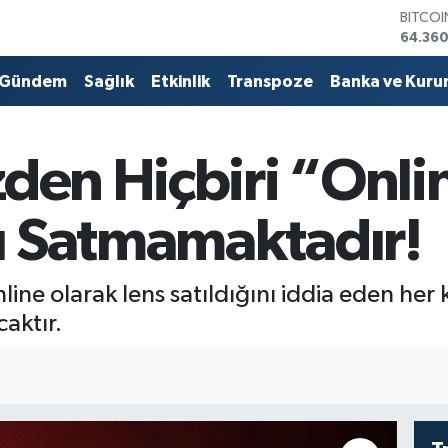
DOLA
47,70
EURO
55,02
Gündem
Sağlık
Etkinlik
Transpoze
Banka ve Kuru
STERLİ
64,189
GRAM 
zden Hiçbiri “Onli
6574.8
BİST10
13.887
ü Satmamaktadır!
nline olarak lens satıldığını iddia eden he
aktır.