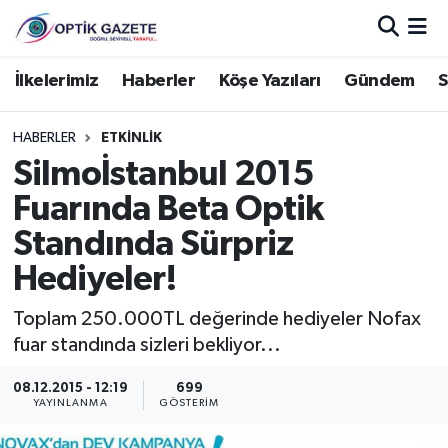
Nöbetçi Eczaneler
İlkelerimiz
Haberler
Köşe Yazıları
Gündem
S
Hava Durumu
HABERLER
ETKINLIK
Silmoİstanbul 2015
İstanbul Namaz Vakitleri
Fuarında Beta Optik
Trafik Durumu
Standında Sürpriz
Hediyeler!
Süper Lig Puan Durumu ve Fikstür
Toplam 250.000TL değerinde hediyeler Nofax
Tüm Manşetler
fuar standında sizleri bekliyor...
Son Dakika Haberleri
08.12.2015 - 12:19
699
YAYINLANMA
GÖSTERIM
Haber Arşivi