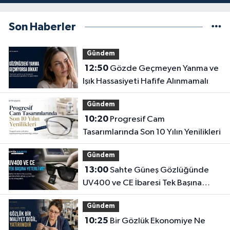
Son Haberler
Gündem
12:50
Gözde Geçmeyen Yanma ve
Işık Hassasiyeti Hafife Alınmamalı
Gündem
10:20
Progresif Cam
Tasarımlarında Son 10 Yılın Yenilikleri
Gündem
13:00
Sahte Güneş Gözlüğünde
UV400 ve CE İbaresi Tek Başına
Yeterli mi?
Gündem
10:25
Bir Gözlük Ekonomiye Ne