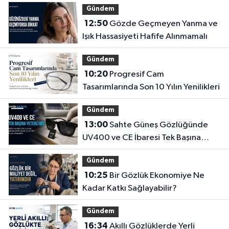
Gündem
12:50
Gözde Geçmeyen Yanma ve
Işık Hassasiyeti Hafife Alınmamalı
Gündem
10:20
Progresif Cam
Tasarımlarında Son 10 Yılın Yenilikleri
Gündem
13:00
Sahte Güneş Gözlüğünde
UV400 ve CE İbaresi Tek Başına
Yeterli mi?
Gündem
10:25
Bir Gözlük Ekonomiye Ne
Kadar Katkı Sağlayabilir?
Gündem
16:34
Akıllı Gözlüklerde Yerli