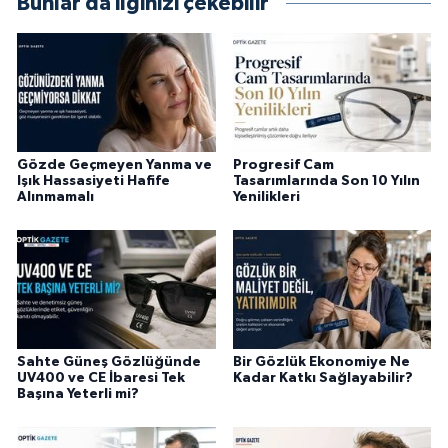
Bunlar da ilginizi çekebilir
Gözde Geçmeyen Yanma ve
Progresif Cam
Işık Hassasiyeti Hafife
Tasarımlarında Son 10 Yılın
Alınmamalı
Yenilikleri
Sahte Güneş Gözlüğünde
Bir Gözlük Ekonomiye Ne
UV400 ve CE İbaresi Tek
Kadar Katkı Sağlayabilir?
Başına Yeterli mi?