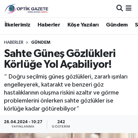
Nöbetçi Eczaneler
İlkelerimiz
Haberler
Köşe Yazıları
Gündem
S
Hava Durumu
HABERLER
GÜNDEM
Sahte Güneş Gözlükleri
İstanbul Namaz Vakitleri
Körlüğe Yol Açabiliyor!
Trafik Durumu
“ Doğru seçilmiş güneş gözlükleri, zararlı ışınları
engelleyerek, katarakt ve benzeri göz
Süper Lig Puan Durumu ve Fikstür
hastalıklarının oluşma riskini azaltır ve görme
problemlerini önlerken sahte gözlükler ise
Tüm Manşetler
körlüğe kadar götürebiliyor”
Son Dakika Haberleri
26.04.2024 - 10:27
242
YAYINLANMA
GÖSTERIM
Haber Arşivi