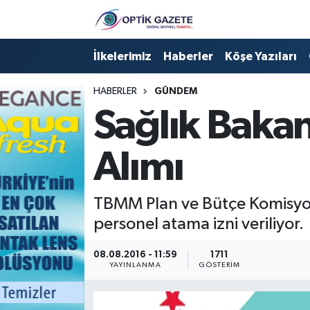
Nöbetçi Eczaneler
İlkelerimiz
Haberler
Köşe Yazıları
Hava Durumu
HABERLER
GÜNDEM
Sağlık Bakan
İstanbul Namaz Vakitleri
Alımı
Trafik Durumu
Süper Lig Puan Durumu ve Fikstür
TBMM Plan ve Bütçe Komisyon
personel atama izni veriliyor.
Tüm Manşetler
08.08.2016 - 11:59
1711
Son Dakika Haberleri
YAYINLANMA
GÖSTERIM
Haber Arşivi