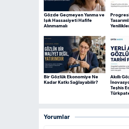
Gözde Geçmeyen Yanma ve
Progres
Işık Hassasiyeti Hafife
Tasarıml
Alınmamalı
Yenilikle
Bir Gözlük Ekonomiye Ne
Akıllı Gö
Kadar Katkı Sağlayabilir?
İnovasy
Teşhis 
Türkpat
Yorumlar