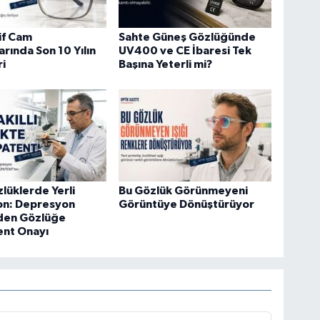
if Cam
Sahte Güneş Gözlüğünde
arında Son 10 Yılın
UV400 ve CE İbaresi Tek
ri
Başına Yeterli mi?
zlüklerde Yerli
Bu Gözlük Görünmeyeni
on: Depresyon
Görüntüye Dönüştürüyor
Eden Gözlüğe
ent Onayı