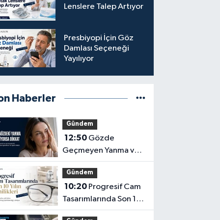
Lenslere Talep Artıyor
Presbiyopi İçin Göz
Damlası Seçeneği
Yayılıyor
on Haberler
Gündem
12:50
Gözde
Geçmeyen Yanma ve
Işık Hassasiyeti Hafife
Gündem
Alınmamalı
10:20
Progresif Cam
Tasarımlarında Son 10
Yılın Yenilikleri