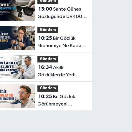
Gündem
13:00
Sahte Güneş
Gözlüğünde UV400
ve CE İbaresi Tek
Gündem
Başına Yeterli mi?
10:25
Bir Gözlük
Ekonomiye Ne Kadar
Katkı Sağlayabilir?
Gündem
16:34
Akıllı
Gözlüklerde Yerli
İnovasyon: Depresyon
Gündem
Teşhis Eden Gözlüğe
10:25
Bu Gözlük
Türkpatent Onayı
Görünmeyeni
Görüntüye
Dönüştürüyor