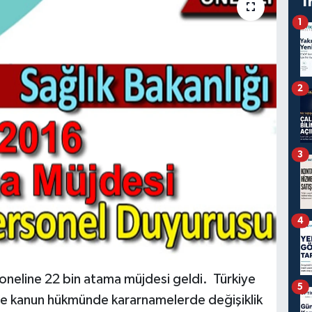
T
1
2
3
4
neline 22 bin atama müjdesi geldi. Türkiye
5
n ve kanun hükmünde kararnamelerde değişiklik