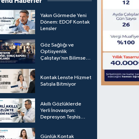
rend Haberler
Yakın Görmede Yeni
Dönem: EDOF Kontak
Lensler
Göz Sağlığı ve
Optisyenlik
Çalıştayı’nın Bilimsel
Sonuç Raporu
Açıklandı
Kontak Lenste Hizmet
Satışla Bitmiyor
Akıllı Gözlüklerde
Yerli İnovasyon:
Depresyon Teşhis
Eden Gözlüğe
Türkpatent Onayı
Günlük Kontak