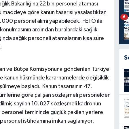
ağlık Bakanlığına 22 bin personel ataması
 maddeye göre kanun tasarısı yasalaştıktan
6
2.000 personel alımı yapabilecek. FETÖ ile
el konulmasının ardından buralardaki sağlık
ında sağlık personeli atamalarının kısa süre
.
S
an ve Bütçe Komisyonuna gönderilen Türkiye
n ve kanun hükmünde kararnamelerde değişiklik
üşülmeye başladı. Kanun tasarısının 47.
ümlerine göre çalışan sözleşmeli personelden
dilmiş sayılan 10.827 sözleşmeli kadronun
e personel temininde güçlük çekilen yerlere
ersonel istihdamına imkan sağlanıyor.