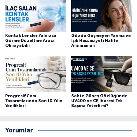
Kontak Lensler Yalnızca
Gözde Geçmeyen Yanma ve
Görme Düzeltme Aracı
Işık Hassasiyeti Hafife
Olmayabilir
Alınmamalı
Progresif Cam
Sahte Güneş Gözlüğünde
Tasarımlarında Son 10 Yılın
UV400 ve CE İbaresi Tek
Yenilikleri
Başına Yeterli mi?
Yorumlar