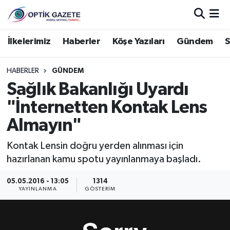
Nöbetçi Eczaneler
İlkelerimiz
Haberler
Köşe Yazıları
Gündem
S
Hava Durumu
HABERLER
GÜNDEM
Sağlık Bakanlığı Uyardı
İstanbul Namaz Vakitleri
"İnternetten Kontak Lens
Trafik Durumu
Almayın"
Süper Lig Puan Durumu ve Fikstür
Kontak Lensin doğru yerden alınması için
hazırlanan kamu spotu yayınlanmaya başladı.
Tüm Manşetler
05.05.2016 - 13:05
1314
YAYINLANMA
GÖSTERIM
Son Dakika Haberleri
Haber Arşivi