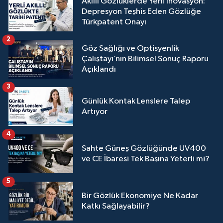
Akıllı Gözlüklerde Yerli İnovasyon:
Depresyon Teşhis Eden Gözlüğe
Türkpatent Onayı
2
Göz Sağlığı ve Optisyenlik
Çalıştayı’nın Bilimsel Sonuç Raporu
Açıklandı
3
Günlük Kontak Lenslere Talep
Artıyor
4
Sahte Güneş Gözlüğünde UV400
ve CE İbaresi Tek Başına Yeterli mi?
5
Bir Gözlük Ekonomiye Ne Kadar
Katkı Sağlayabilir?