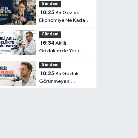
Gündem
Başına Yeterli mi?
10:25
Bir Gözlük
Ekonomiye Ne Kadar
Katkı Sağlayabilir?
Gündem
16:34
Akıllı
Gözlüklerde Yerli
İnovasyon: Depresyon
Gündem
Teşhis Eden Gözlüğe
10:25
Bu Gözlük
Türkpatent Onayı
Görünmeyeni
Görüntüye
Dönüştürüyor