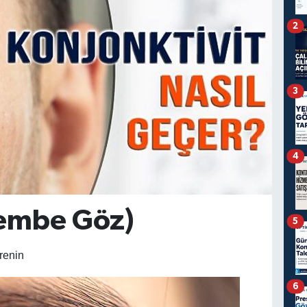
2
3
4
Pembe Göz)
5
renin
6