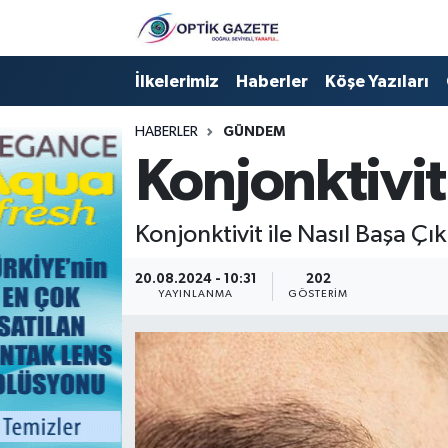
Nöbetçi Eczaneler
İlkelerimiz
Haberler
Köşe Yazıları
Hava Durumu
HABERLER
GÜNDEM
Konjonktivi
İstanbul Namaz Vakitleri
Trafik Durumu
Konjonktivit ile Nasıl Başa Çı
Süper Lig Puan Durumu ve Fikstür
20.08.2024 - 10:31
202
YAYINLANMA
GÖSTERIM
Tüm Manşetler
Son Dakika Haberleri
Haber Arşivi