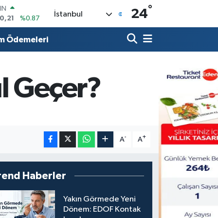
°
R
24
İstanbul
36
%0.18
10
%0.32
m Ödemeleri
İN
11
%0.38
 ALTIN
.55
%0.03
l Geçer?
00
9
%-14
IN
0,21
%0.87
-
+
A
A
rend Haberler
Yakın Görmede Yeni
Dönem: EDOF Kontak