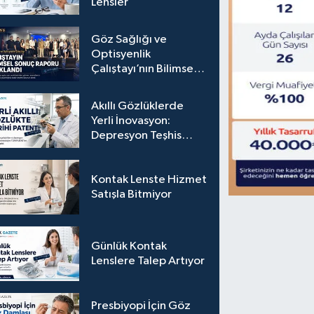
Lensler
Göz Sağlığı ve
Optisyenlik
Çalıştayı’nın Bilimsel
Sonuç Raporu
Açıklandı
Akıllı Gözlüklerde
Yerli İnovasyon:
Depresyon Teşhis
Eden Gözlüğe
Türkpatent Onayı
Kontak Lenste Hizmet
Satışla Bitmiyor
Günlük Kontak
Lenslere Talep Artıyor
Presbiyopi İçin Göz