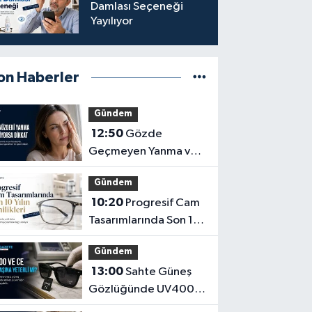
Damlası Seçeneği
Yayılıyor
on Haberler
Gündem
12:50
Gözde
Geçmeyen Yanma ve
Işık Hassasiyeti Hafife
Gündem
Alınmamalı
10:20
Progresif Cam
Tasarımlarında Son 10
Yılın Yenilikleri
Gündem
13:00
Sahte Güneş
Gözlüğünde UV400
ve CE İbaresi Tek