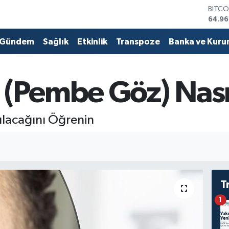
DOLA
47,74
EURO
55,25
Gündem
Sağlık
Etkinlik
Transpoze
Banka ve Kuru
STERL
64,48
GRAM
6660
t (Pembe Göz) Nası
BİST1
13.77
BITCO
kılacağını Öğrenin
64.96
T
1