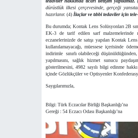
tedaviler hakkında ticarî iletişim yapılamaz.
dürüstlük ilkesi çerçevesinde, gerçeği yans
hazırlanır.
(4)
İlaçlar ve tıbbi tedaviler için tel
Bu durumda; Kontak Lens Solüsyonları 2B sını
EK-3 de tarif edilen sarf malzemelerinde r
eczanelerinizde de satışı yapılan Kontak Lens
kullanılamayacağı, müessese içerisinde ödeme
indirimle sınırlı olabileceği düşünüldüğünden,
yapılmasını, sağlık hizmet sunucu paydaşı
gösterilmesini, 4982 sayılı bilgi edinme hak
içinde Gözlükçüler ve Optisyenler Konfederasyon
Saygılarımızla,
Bilgi: Türk Eczacılar Birliği Başkanlığı’na
Gereği : 54 Eczacı Odası Başkanlığı’na