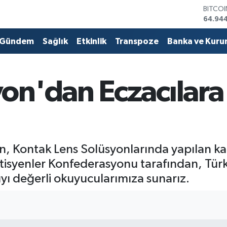
DOLA
47,74
EURO
55,25
Gündem
Sağlık
Etkinlik
Transpoze
Banka ve Kuru
STERLİ
64,481
GRAM 
6660.
on'dan Eczacılara
BİST1
13.779
BITCO
64.94
olan, Kontak Lens Solüsyonlarında yapılan 
isyenler Konfederasyonu tarafından, Türk E
yı değerli okuyucularımıza sunarız.