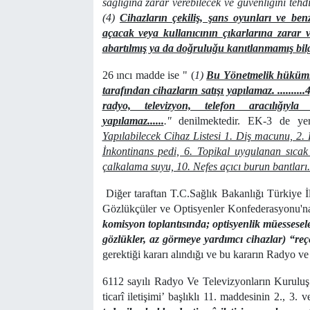
sağlığına zarar verebilecek ve güvenliğini tehd
(4)
Cihazların çekiliş, şans oyunları ve ben
açacak veya kullanıcının çıkarlarına zarar ve
abartılmış ya da doğruluğu kanıtlanmamış bilg
26 ıncı madde ise " (
1)
Bu Yönetmelik hükümler
tarafından cihazların satışı yapılamaz. ........
radyo, televizyon, telefon aracılığı
yapılamaz......
."
denilmektedir. EK-3 de ye
Yapılabilecek Cihaz Listesi 1. Diş macunu, 2. 
İnkontinans pedi, 6. Topikal uygulanan sıcak
çalkalama suyu, 10. Nefes açıcı burun bantları
Diğer taraftan T.C.Sağlık Bakanlığı Türkiye İl
Gözlükçüler ve Optisyenler Konfederasyonu'n
komisyon toplantısında; optisyenlik müesseseler
gözlükler, az görmeye yardımcı cihazlar) “reçet
gerektiği kararı alındığı ve bu kararın Radyo ve 
6112 sayılı Radyo Ve Televizyonların Kuruluş
ticarî iletişimi’ başlıklı 11. maddesinin 2., 3. ve