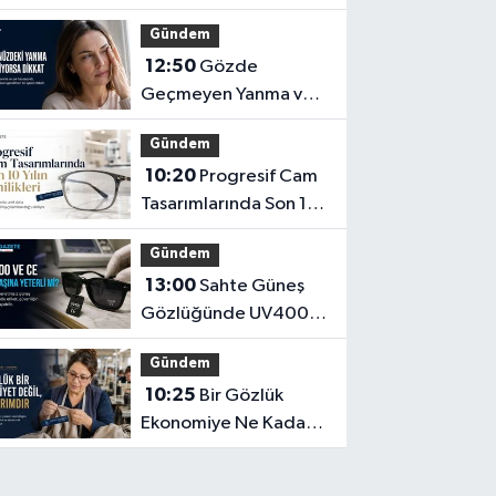
Düzeltme Aracı
Gündem
Olmayabilir
12:50
Gözde
Geçmeyen Yanma ve
Işık Hassasiyeti Hafife
Gündem
Alınmamalı
10:20
Progresif Cam
Tasarımlarında Son 10
Yılın Yenilikleri
Gündem
13:00
Sahte Güneş
Gözlüğünde UV400
ve CE İbaresi Tek
Gündem
Başına Yeterli mi?
10:25
Bir Gözlük
Ekonomiye Ne Kadar
Katkı Sağlayabilir?