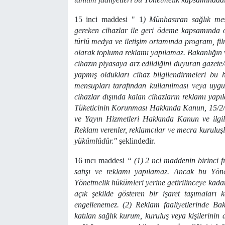
15 inci maddesi " 1
) Münhasıran sağlık mes
gereken cihazlar ile geri ödeme kapsamında ol
türlü medya ve iletişim ortamında program, fil
olarak topluma reklamı yapılamaz. Bakanlığın 
cihazın piyasaya arz edildiğini duyuran gazete/de
yapmış oldukları cihaz bilgilendirmeleri bu
mensupları tarafından kullanılması veya uyg
cihazlar dışında kalan cihazların reklamı yapıla
Tüketicinin Korunması Hakkında Kanun, 15/2/20
ve Yayın Hizmetleri Hakkında Kanun ve ilgi
Reklam verenler, reklamcılar ve mecra kuruluşla
yükümlüdür."
şeklindedir.
16 ıncı maddesi
“ (1) 2 nci maddenin birinci f
satışı ve reklamı yapılamaz. Ancak bu Yöne
Yönetmelik hükümleri yerine getirilinceye kad
açık şekilde gösteren bir işaret taşımaları k
engellenemez. (2) Reklam faaliyetlerinde Bak
katılan sağlık kurum, kuruluş veya kişilerinin 