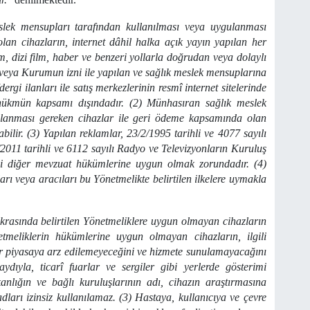
lek mensupları tarafından kullanılması veya uygulanması
an cihazların, internet dâhil halka açık yayın yapılan her
m, dizi film, haber ve benzeri yollarla doğrudan veya dolaylı
veya Kurumun izni ile yapılan ve sağlık meslek mensuplarına
rgi ilanları ile satış merkezlerinin resmî internet sitelerinde
 hükmün kapsamı dışındadır. (2) Münhasıran sağlık meslek
ulanması gereken cihazlar ile geri ödeme kapsamında olan
bilir. (3) Yapılan reklamlar, 23/2/1995 tarihli ve 4077 sayılı
11 tarihli ve 6112 sayılı Radyo ve Televizyonların Kuruluş
li diğer mevzuat hükümlerine uygun olmak zorundadır. (4)
rı veya aracıları bu Yönetmelikte belirtilen ilkelere uymakla
ıkrasında belirtilen Yönetmeliklere uygun olmayan cihazların
tmeliklerin hükümlerine uygun olmayan cihazların, ilgili
ar piyasaya arz edilemeyeceğini ve hizmete sunulamayacağını
aydıyla, ticarî fuarlar ve sergiler gibi yerlerde gösterimi
anlığın ve bağlı kuruluşlarının adı, cihazın araştırmasına
adları izinsiz kullanılamaz. (3) Hastaya, kullanıcıya ve çevre