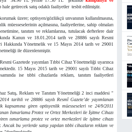
/veya “34.90 TL yerine 17.50 TL” şeklinde
kampanya ve
 hale getirecek satış odaklı faaliyetler tesbit edilmiştir.
nı korumak üzere; optisyen/gözlükçü unvanının kullanılmasına,
lik müesseselerinin açılmasına, faaliyetlerine, sahip olmaları
enetimine, tanıtım ve reklamlarına, tutulacak defterlere dair
akkında Kanun ve 18.01.2014 tarih ve 28886 sayılı Resmi
ri Hakkında Yönetmelik ve 15 Mayıs 2014 tarih ve 29001
etmeliği ile düzenlenmiştir.
i Resmi Gazetede yayımlan Tıbbi Cihaz Yönetmeliği uyarınca
lmektedir. 15 Mayıs 2015 tarih ve 29001 sayılı Tıbbi Cihaz
mında ise tıbbi cihazlarda reklam, tanıtım faaliyetleri
haz Satış, Reklam ve Tanıtım Yönetmeliği 2 inci maddesi "
2014 tarihli ve 28886 sayılı Resmî Gazete’de yayımlanan
ik kapsamına giren optisyenlik müesseseleri ve 24/9/2011
anan Ismarlama Protez ve Ortez Merkezleri ile İşitme Cihazı
en ısmarlama protez ve ortez merkezleri ile işitme cihazı
 Ancak bu yerlerde satışı yapılan tıbbi cihazların reklam ve
r. "
denilmektedir.