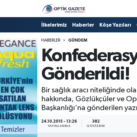
Nöbetçi Eczaneler
İlkelerimiz
Haberler
Köşe Yazıları
Hava Durumu
HABERLER
GÜNDEM
Konfederasy
İstanbul Namaz Vakitleri
Gönderildi!
Trafik Durumu
Süper Lig Puan Durumu ve Fikstür
Bir sağlık aracı niteliğinde 
hakkında, Gözlükçüler ve Opt
Tüm Manşetler
Başkanlığı’na gönderilen yazı
Son Dakika Haberleri
24.10.2015 - 13:26
382
YAYINLANMA
GÖSTERIM
Haber Arşivi