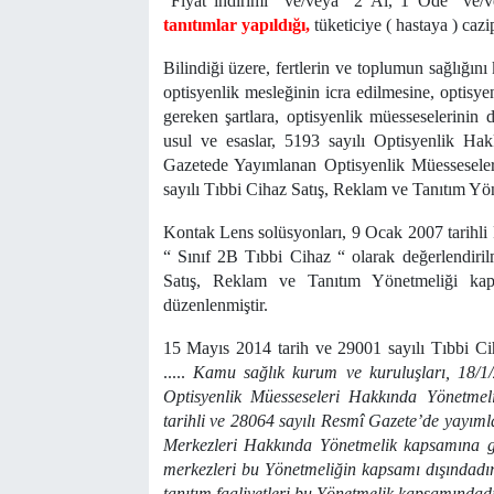
“Fiyat indirimi” ve/veya “2 Al, 1 Öde” ve
tanıtımlar yapıldığı,
tüketiciye ( hastaya ) cazip
Bilindiği üzere, fertlerin ve toplumun sağlığı
optisyenlik mesleğinin icra edilmesine, optisyen
gereken şartlara, optisyenlik müesseselerinin d
usul ve esaslar, 5193 sayılı Optisyenlik H
Gazetede Yayımlanan Optisyenlik Müessesele
sayılı Tıbbi Cihaz Satış, Reklam ve Tanıtım Yön
Kontak Lens solüsyonları, 9 Ocak 2007 tarihl
“ Sınıf 2B Tıbbi Cihaz “ olarak değerlendiri
Satış, Reklam ve Tanıtım Yönetmeliği kapsa
düzenlenmiştir.
15 Mayıs 2014 tarih ve 29001 sayılı Tıbbi Ci
.....
Kamu sağlık kurum ve kuruluşları, 18/1/
Optisyenlik Müesseseleri Hakkında Yönetmel
tarihli ve 28064 sayılı Resmî Gazete’de yayıml
Merkezleri Hakkında Yönetmelik kapsamına gir
merkezleri bu Yönetmeliğin kapsamı dışındadır.
tanıtım faaliyetleri bu Yönetmelik kapsamındadı