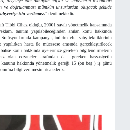
(3) Reçeteye tabi olmayan ilaçlar ve tedavilerin reklamları
ıtan ve doğrulanması mümkün unsurlardan oluşacak şekilde
e-alışverişe izin verilemez.”
denilmektedir.
fı Tıbbi Cihaz olduğu, 29001 sayılı yönetmelik kapsamında
eklam, tanıtım yapılabileceğinden anılan konu hakkında
 Solüsyonlarında kampanya, indirim vb. satış tekniklerinin
 yapılırken hasta ile müessese arasında gerçekleştirilecek
 bahse konu hakkında üyelerinize gereken bilgilendirmelerin
mız olan eczaneler tarafından da gereken hassasiyetin
kı kanunu hakkında yönetmelik gereği 15 (on beş ) iş günü
u’na bilgi verilmesini rica ederiz.