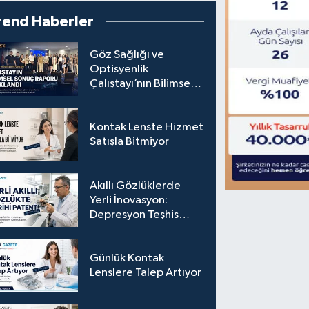
rend Haberler
Göz Sağlığı ve
Optisyenlik
Çalıştayı’nın Bilimsel
Sonuç Raporu
Açıklandı
Kontak Lenste Hizmet
Satışla Bitmiyor
Akıllı Gözlüklerde
Yerli İnovasyon:
Depresyon Teşhis
Eden Gözlüğe
Türkpatent Onayı
Günlük Kontak
Lenslere Talep Artıyor