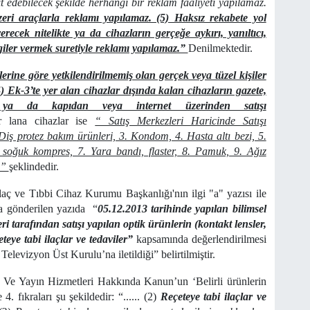
it edebilecek şekilde herhangi bir reklam faaliyeti yapılamaz.
zeri araçlarla reklamı yapılamaz. (5) Haksız rekabete yol
recek nitelikte ya da cihazların gerçeğe aykırı, yanıltıcı,
iler vermek suretiyle reklamı yapılamaz.”
Denilmektedir.
ine göre yetkilendirilmemiş olan gerçek veya tüzel kişiler
..4) Ek-3’te yer alan cihazlar dışında kalan cihazların gazete,
yla ya da kapıdan veya internet üzerinden satışı
r lana cihazlar ise
“ Satış Merkezleri Haricinde Satışı
Diş protez bakım ürünleri, 3. Kondom, 4. Hasta altı bezi, 5.
 soğuk kompres, 7. Yara bandı, flaster, 8. Pamuk, 9. Ağız
.”
şeklindedir.
aç ve Tıbbi Cihaz Kurumu Başkanlığı'nın ilgi "a" yazısı ile
a gönderilen yazıda “
05.12.2013 tarihinde yapılan bilimsel
i tarafından satışı yapılan optik ürünlerin (kontakt lensler,
eye tabi ilaçlar ve tedaviler”
kapsamında değerlendirilmesi
Televizyon Üst Kurulu’na iletildiği” belirtilmiştir.
 Ve Yayın Hizmetleri Hakkında Kanun’un ‘Belirli ürünlerin
 4. fıkraları şu şekildedir: “...... (2)
Reçeteye tabi ilaçlar ve