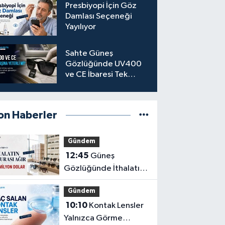
Presbiyopi İçin Göz
Damlası Seçeneği
Yayılıyor
Sahte Güneş
Gözlüğünde UV400
ve CE İbaresi Tek
Başına Yeterli mi?
on Haberler
Gündem
12:45
Güneş
Gözlüğünde İthalatın
Ağır Faturası: 162
Gündem
Milyon Dolar
10:10
Kontak Lensler
Yalnızca Görme