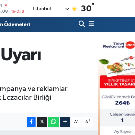
°
R
30
İstanbul
36
%0.18
10
%0.32
m Ödemeleri
N
1
%0.38
ALTIN
55
%0.03
 Uyarı
00
%-14
IN
4,08
%-0.18
kampanya ve reklamlar
czacılar Birliği
-
+
A
A