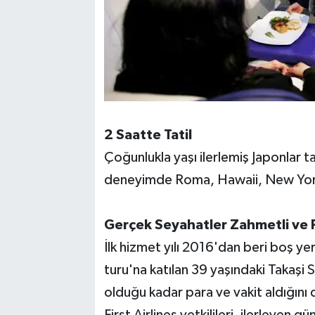
2 Saatte Tatil
Çoğunlukla yaşı ilerlemiş Japonlar t
deneyimde Roma, Hawaii, New York, P
Gerçek Seyahatler Zahmetli ve P
İlk hizmet yılı 2016'dan beri boş ye
turu'na katılan 39 yaşındaki Takaşi
olduğu kadar para ve vakit aldığını d
First Airlines yetkilileri, ilerleyen 