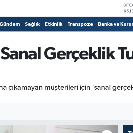
DOL
47,
EUR
55,1
Gündem
Sağlık
Etkinlik
Transpoze
Banka ve Kuru
STER
64,
GRA
6618
Sanal Gerçeklik T
BİST
13.7
BIT
65.1
ına çıkamayan müşterileri için 'sanal gerçek