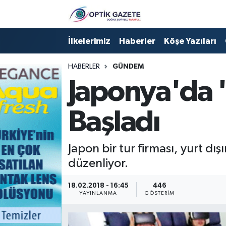
Nöbetçi Eczaneler
İlkelerimiz
Haberler
Köşe Yazıları
Hava Durumu
HABERLER
GÜNDEM
Japonya'da '
İstanbul Namaz Vakitleri
Başladı
Trafik Durumu
Süper Lig Puan Durumu ve Fikstür
Japon bir tur firması, yurt dış
düzenliyor.
Tüm Manşetler
18.02.2018 - 16:45
446
Son Dakika Haberleri
YAYINLANMA
GÖSTERIM
Haber Arşivi