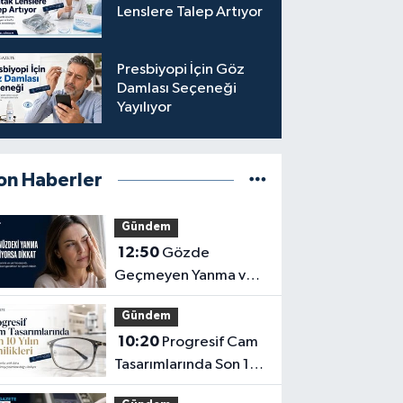
Lenslere Talep Artıyor
Presbiyopi İçin Göz
Damlası Seçeneği
Yayılıyor
on Haberler
Gündem
12:50
Gözde
Geçmeyen Yanma ve
Işık Hassasiyeti Hafife
Gündem
Alınmamalı
10:20
Progresif Cam
Tasarımlarında Son 10
Yılın Yenilikleri