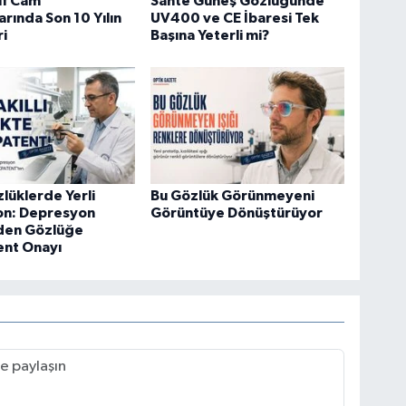
if Cam
Sahte Güneş Gözlüğünde
arında Son 10 Yılın
UV400 ve CE İbaresi Tek
ri
Başına Yeterli mi?
zlüklerde Yerli
Bu Gözlük Görünmeyeni
on: Depresyon
Görüntüye Dönüştürüyor
Eden Gözlüğe
ent Onayı