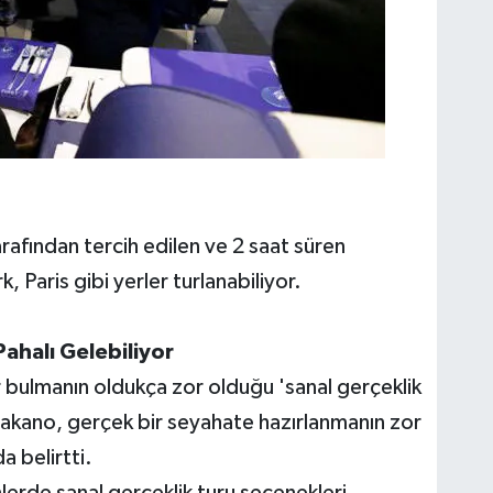
arafından tercih edilen ve 2 saat süren
aris gibi yerler turlanabiliyor.
ahalı Gelebiliyor
r bulmanın oldukça zor olduğu 'sanal gerçeklik
 Sakano, gerçek bir seyahate hazırlanmanın zor
a belirtti.
günlerde sanal gerçeklik turu seçenekleri