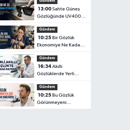
Gündem
13:00
Sahte Güneş
Gözlüğünde UV400
ve CE İbaresi Tek
Gündem
Başına Yeterli mi?
10:25
Bir Gözlük
Ekonomiye Ne Kadar
Katkı Sağlayabilir?
Gündem
16:34
Akıllı
Gözlüklerde Yerli
İnovasyon: Depresyon
Gündem
Teşhis Eden Gözlüğe
10:25
Bu Gözlük
Türkpatent Onayı
Görünmeyeni
Görüntüye
Dönüştürüyor