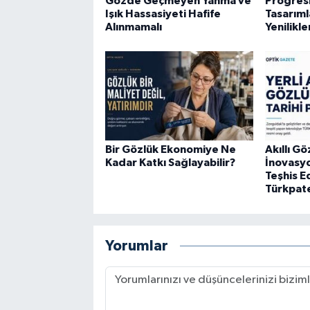
Gözde Geçmeyen Yanma ve
Progres
Işık Hassasiyeti Hafife
Tasarıml
Alınmamalı
Yenilikle
Bir Gözlük Ekonomiye Ne
Akıllı Gö
Kadar Katkı Sağlayabilir?
İnovasy
Teşhis 
Türkpat
Yorumlar