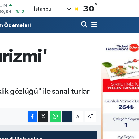
°
AR
30
İstanbul
7106
%0.17
O
652
%0.27
m Ödemeleri
LİN
4046
%0.35
M ALTIN
.49
%2.12
urizmi'
100
73
%-19
COIN
30,04
%1.2
lik gözlüğü" ile sanal turlar
-
+
A
A