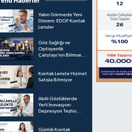
rend Haberler
Yakın Görmede Yeni
Dönem: EDOF Kontak
Lensler
Göz Sağlığı ve
Optisyenlik
Çalıştayı’nın Bilimsel
Sonuç Raporu
Açıklandı
Kontak Lenste Hizmet
Satışla Bitmiyor
Akıllı Gözlüklerde
Yerli İnovasyon:
Depresyon Teşhis
Eden Gözlüğe
Türkpatent Onayı
Günlük Kontak