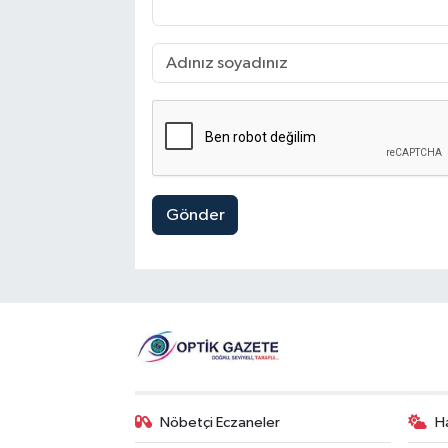
Gönder
Nöbetçi Eczaneler
H