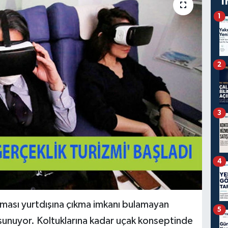
T
1
2
3
4
firması yurtdışına çıkma imkanı bulamayan
5
' sunuyor. Koltuklarına kadar uçak konseptinde