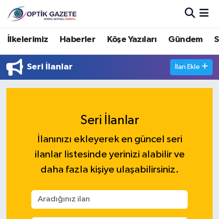
Nöbetçi Eczaneler
İlkelerimiz
Haberler
Köşe Yazıları
Gündem
S
Hava Durumu
Seri İlanlar
İlan Ekle
İstanbul Namaz Vakitleri
Trafik Durumu
Seri İlanlar
Süper Lig Puan Durumu ve Fikstür
İlanınızı ekleyerek en güncel seri
ilanlar listesinde yerinizi alabilir ve
Tüm Manşetler
daha fazla kişiye ulaşabilirsiniz.
Son Dakika Haberleri
Haber Arşivi