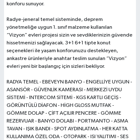
konforu sunuyor.
Radye-jeneral temel sisteminde, deprem
yönetmeliğe uygun 1. sınıf malzeme kullanılan
“Vizyon” evleri projesi sizin ve sevdiklerinizin güvende
hissetmenizi sağlayacak. 3+1 6+1 tipte konut
seçenekleri ile yaşam konforunuzu destekleyen,
ankastre ürünleriyle anahtar teslim sunulan “Vizyon”
evleri yeni bir başlangıç için sizleri bekliyor.
RADYA TEMEL - EBEVEYN BANYO - ENGELLİYE UYGUN -
ASANSÖR - GÜVENLİK KAMERASI - MERKEZİ UYDU
SİSTEMİ - INTERCOM SİTEMİ - KGS KARTLI GEÇİŞ -
GÖRÜNTÜLÜ DİAFON - HİGH GLOSS MUTFAK -
GÖMME DOLAP - ÇİFT AÇILIR PENCERE - GÖMME
REZERVUAR - BANYO DOLABI - PORTMANTO - ASMA
TAVAN - IŞIK BANDI - SPOT AYDINLATMA - HER KATTA
KULLANIMA ÖZEL ODA - OTOPARK - ISI YALITIMI - SES