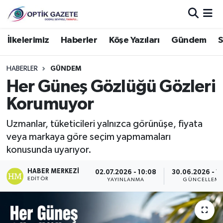
Nöbetçi Eczaneler
İlkelerimiz
Haberler
Köşe Yazıları
Gündem
S
Hava Durumu
HABERLER
GÜNDEM
Her Güneş Gözlüğü Gözleri
İstanbul Namaz Vakitleri
Korumuyor
Trafik Durumu
Uzmanlar, tüketicileri yalnızca görünüşe, fiyata
veya markaya göre seçim yapmamaları
Süper Lig Puan Durumu ve Fikstür
konusunda uyarıyor.
Tüm Manşetler
HABER MERKEZI
02.07.2026 - 10:08
30.06.2026 - 1
EDITÖR
YAYINLANMA
GÜNCELLEM
Son Dakika Haberleri
Haber Arşivi