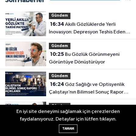
Son Haberler
Gündem
16:34
Akıllı Gözlüklerde Yerli
İnovasyon: Depresyon Teşhis Eden
Gözlüğe Türkpatent Onayı
Gündem
10:25
Bu Gözlük Görünmeyeni
Görüntüye Dönüştürüyor
Gündem
16:24
Göz Sağlığı ve Optisyenlik
Çalıştayı’nın Bilimsel Sonuç Raporu
Açıklandı
Gündem
En iyi site deneyimi sağlamak için çerezlerden
10:18
Günlük Kontak Lenslere Talep
faydalanıyoruz. Detaylar için lütfen tıklayın.
Artıyor
TAMAM