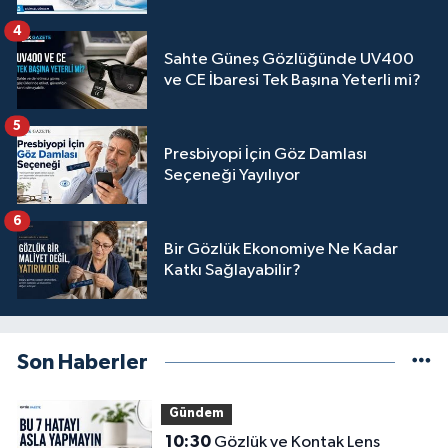
4
Sahte Güneş Gözlüğünde UV400
ve CE İbaresi Tek Başına Yeterli mi?
5
Presbiyopi İçin Göz Damlası
Seçeneği Yayılıyor
6
Bir Gözlük Ekonomiye Ne Kadar
Katkı Sağlayabilir?
Son Haberler
Gündem
10:30
Gözlük ve Kontak Lens