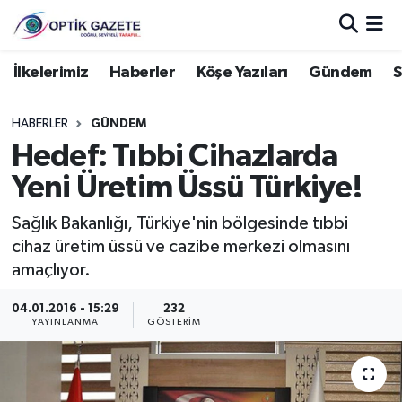
Nöbetçi Eczaneler
İlkelerimiz
Haberler
Köşe Yazıları
Gündem
S
Hava Durumu
HABERLER
GÜNDEM
Hedef: Tıbbi Cihazlarda
İstanbul Namaz Vakitleri
Yeni Üretim Üssü Türkiye!
Trafik Durumu
Sağlık Bakanlığı, Türkiye'nin bölgesinde tıbbi
cihaz üretim üssü ve cazibe merkezi olmasını
Süper Lig Puan Durumu ve Fikstür
amaçlıyor.
Tüm Manşetler
04.01.2016 - 15:29
232
YAYINLANMA
GÖSTERIM
Son Dakika Haberleri
Haber Arşivi