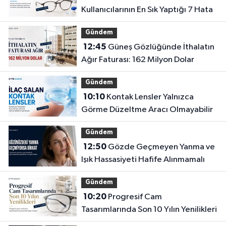
Kullanıcılarının En Sık Yaptığı 7 Hata
Gündem
12:45
Güneş Gözlüğünde İthalatın
Ağır Faturası: 162 Milyon Dolar
Gündem
10:10
Kontak Lensler Yalnızca
Görme Düzeltme Aracı Olmayabilir
Gündem
12:50
Gözde Geçmeyen Yanma ve
Işık Hassasiyeti Hafife Alınmamalı
Gündem
10:20
Progresif Cam
Tasarımlarında Son 10 Yılın Yenilikleri