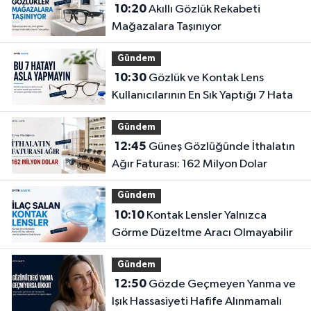
10:20
Akıllı Gözlük Rekabeti
Mağazalara Taşınıyor
Gündem
10:30
Gözlük ve Kontak Lens
Kullanıcılarının En Sık Yaptığı 7 Hata
Gündem
12:45
Güneş Gözlüğünde İthalatın
Ağır Faturası: 162 Milyon Dolar
Gündem
10:10
Kontak Lensler Yalnızca
Görme Düzeltme Aracı Olmayabilir
Gündem
12:50
Gözde Geçmeyen Yanma ve
Işık Hassasiyeti Hafife Alınmamalı