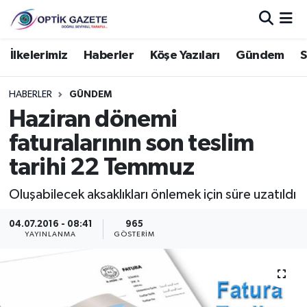
Nöbetçi Eczaneler
İlkelerimiz
Haberler
Köşe Yazıları
Gündem
S
Hava Durumu
HABERLER
GÜNDEM
Haziran dönemi
İstanbul Namaz Vakitleri
faturalarının son teslim
Trafik Durumu
tarihi 22 Temmuz
Süper Lig Puan Durumu ve Fikstür
Oluşabilecek aksaklıkları önlemek için süre uzatıldı
04.07.2016 - 08:41
965
Tüm Manşetler
YAYINLANMA
GÖSTERIM
Son Dakika Haberleri
Haber Arşivi