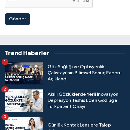
Gönder
Trend Haberler
1
Göz Sağlığı ve Optisyenlik
Çalıştayı’nın Bilimsel Sonuç Raporu
Açıklandı
2
Akıllı Gözlüklerde Yerli İnovasyon:
Depresyon Teşhis Eden Gözlüğe
Türkpatent Onayı
3
Günlük Kontak Lenslere Talep