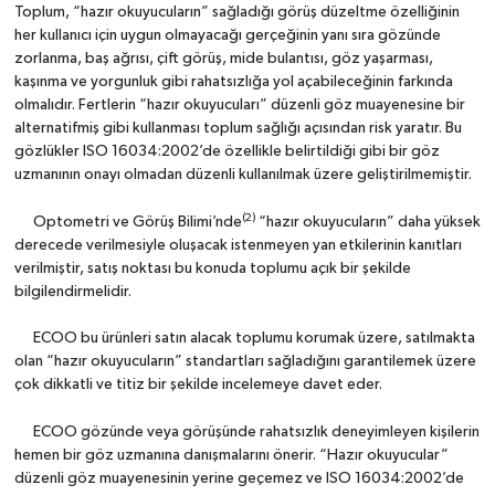
Toplum, “hazır okuyucuların” sağladığı görüş düzeltme özelliğinin
her kullanıcı için uygun olmayacağı gerçeğinin yanı sıra gözünde
zorlanma, baş ağrısı, çift görüş, mide bulantısı, göz yaşarması,
kaşınma ve yorgunluk gibi rahatsızlığa yol açabileceğinin farkında
olmalıdır. Fertlerin “hazır okuyucuları” düzenli göz muayenesine bir
alternatifmiş gibi kullanması toplum sağlığı açısından risk yaratır. Bu
gözlükler ISO 16034:2002’de özellikle belirtildiği gibi bir göz
uzmanının onayı olmadan düzenli kullanılmak üzere geliştirilmemiştir.
(2)
Optometri ve Görüş Bilimi’nde
“hazır okuyucuların” daha yüksek
derecede verilmesiyle oluşacak istenmeyen yan etkilerinin kanıtları
verilmiştir, satış noktası bu konuda toplumu açık bir şekilde
bilgilendirmelidir.
ECOO bu ürünleri satın alacak toplumu korumak üzere, satılmakta
olan “hazır okuyucuların” standartları sağladığını garantilemek üzere
çok dikkatli ve titiz bir şekilde incelemeye davet eder.
ECOO gözünde veya görüşünde rahatsızlık deneyimleyen kişilerin
hemen bir göz uzmanına danışmalarını önerir. “Hazır okuyucular”
düzenli göz muayenesinin yerine geçemez ve
ISO 16034:2002’de