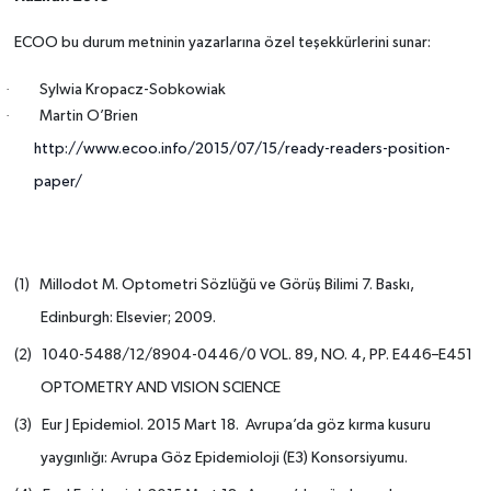
ECOO bu durum metninin yazarlarına özel teşekkürlerini sunar:
·
Sylwia Kropacz-Sobkowiak
·
Martin O’Brien
http://www.ecoo.info/2015/07/15/ready-readers-position-
paper/
Millodot M. Optometri Sözlüğü ve Görüş Bilimi 7. Baskı,
(1)
Edinburgh: Elsevier; 2009.
1040-5488/12/8904-0446/0 VOL. 89, NO. 4, PP. E446–E451
(2)
OPTOMETRY AND VISION SCIENCE
Eur J
Epidemiol. 2015 Mart 18.
Avrupa’da göz kırma kusuru
(3)
yaygınlığı: Avrupa Göz Epidemioloji (E3) Konsorsiyumu.