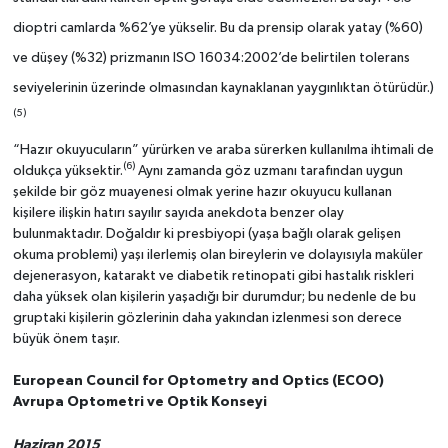
dioptri camlarda %62’ye yükselir. Bu da prensip olarak yatay (%60)
ve düşey (%32) prizmanın ISO 16034:2002’de belirtilen tolerans
seviyelerinin üzerinde olmasından kaynaklanan yaygınlıktan ötürüdür.)
(5)
“Hazır okuyucuların” yürürken ve araba sürerken kullanılma ihtimali de
(6)
oldukça yüksektir.
Aynı zamanda göz uzmanı tarafından uygun
şekilde bir göz muayenesi olmak yerine hazır okuyucu kullanan
kişilere ilişkin hatırı sayılır sayıda anekdota benzer olay
bulunmaktadır. Doğaldır ki presbiyopi (yaşa bağlı olarak gelişen
okuma problemi) yaşı ilerlemiş olan bireylerin ve dolayısıyla maküler
dejenerasyon, katarakt ve diabetik retinopati gibi hastalık riskleri
daha yüksek olan kişilerin yaşadığı bir durumdur; bu nedenle de bu
gruptaki kişilerin gözlerinin daha yakından izlenmesi son derece
büyük önem taşır.
European Council for Optometry and Optics (ECOO)
Avrupa Optometri ve Optik Konseyi
Haziran 2015