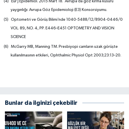
Eur J
Epidemiol. 2015 Mart 18.
Avrupa’da göz kırma kusuru
(4)
yaygınlığı: Avrupa Göz Epidemioloji (E3) Konsorsiyumu.
Optometri ve Görüş Bilimi’nde
1040-5488/12/8904-0446/0
(5)
VOL. 89, NO. 4, PP. E446–E451 OPTOMETRY AND VISION
SCIENCE
McGarry MB, Manning TM. Presbiyopi camların uzak görüşte
(6)
kullanılmasının etkileri, Ophthalmic Physiol Opt 2003;23:13–20
.
Bunlar da ilginizi çekebilir