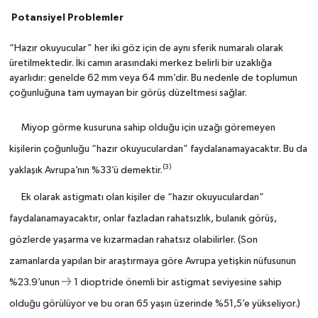
Potansiyel Problemler
“Hazır okuyucular” her iki göz için de aynı sferik numaralı olarak
üretilmektedir. İki camın arasındaki merkez belirli bir uzaklığa
ayarlıdır: genelde 62 mm veya 64 mm’dir. Bu nedenle de toplumun
çoğunluğuna tam uymayan bir görüş düzeltmesi sağlar.
Miyop görme kusuruna sahip olduğu için uzağı göremeyen
kişilerin çoğunluğu “hazır okuyuculardan” faydalanamayacaktır. Bu da
(3)
yaklaşık Avrupa’nın %33’ü demektir.
Ek olarak astigmatı olan kişiler de “hazır okuyuculardan”
faydalanamayacaktır, onlar fazladan rahatsızlık, bulanık görüş,
gözlerde yaşarma ve kızarmadan rahatsız olabilirler. (Son
zamanlarda yapılan bir araştırmaya göre Avrupa yetişkin nüfusunun
%23.9’unun
≥ 1 dioptride
önemli bir astigmat seviyesine sahip
olduğu görülüyor ve bu oran 65 yaşın üzerinde %51,5’e yükseliyor.)