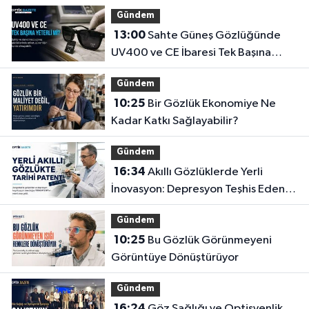
Gündem
13:00
Sahte Güneş Gözlüğünde
UV400 ve CE İbaresi Tek Başına
Yeterli mi?
Gündem
10:25
Bir Gözlük Ekonomiye Ne
Kadar Katkı Sağlayabilir?
Gündem
16:34
Akıllı Gözlüklerde Yerli
İnovasyon: Depresyon Teşhis Eden
Gözlüğe Türkpatent Onayı
Gündem
10:25
Bu Gözlük Görünmeyeni
Görüntüye Dönüştürüyor
Gündem
16:24
Göz Sağlığı ve Optisyenlik