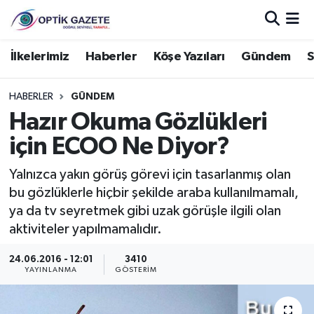
Nöbetçi Eczaneler
İlkelerimiz
Haberler
Köşe Yazıları
Gündem
S
Hava Durumu
HABERLER
GÜNDEM
Hazır Okuma Gözlükleri
İstanbul Namaz Vakitleri
için ECOO Ne Diyor?
Trafik Durumu
Yalnızca yakın görüş görevi için tasarlanmış olan
bu gözlüklerle hiçbir şekilde araba kullanılmamalı,
Süper Lig Puan Durumu ve Fikstür
ya da tv seyretmek gibi uzak görüşle ilgili olan
aktiviteler yapılmamalıdır.
Tüm Manşetler
24.06.2016 - 12:01
3410
Son Dakika Haberleri
YAYINLANMA
GÖSTERIM
Haber Arşivi