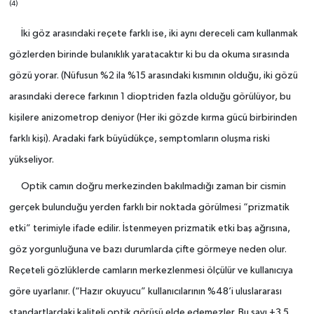
(4)
İki göz arasındaki reçete farklı ise, iki aynı dereceli cam kullanmak
gözlerden birinde bulanıklık yaratacaktır ki bu da okuma sırasında
gözü yorar. (Nüfusun %2 ila %15 arasındaki kısmının olduğu, iki gözü
arasındaki derece farkının 1 dioptriden fazla olduğu görülüyor, bu
kişilere anizometrop deniyor (Her iki gözde kırma gücü birbirinden
farklı kişi). Aradaki fark büyüdükçe, semptomların oluşma riski
yükseliyor.
Optik camın doğru merkezinden bakılmadığı zaman bir cismin
gerçek bulunduğu yerden farklı bir noktada görülmesi “prizmatik
etki” terimiyle ifade edilir. İstenmeyen prizmatik etki baş ağrısına,
göz yorgunluğuna ve bazı durumlarda çifte görmeye neden olur.
Reçeteli gözlüklerde camların merkezlenmesi ölçülür ve kullanıcıya
göre uyarlanır. (“Hazır okuyucu” kullanıcılarının %48’i uluslararası
standartlardaki kaliteli optik görüşü elde edemezler. Bu sayı +3.5