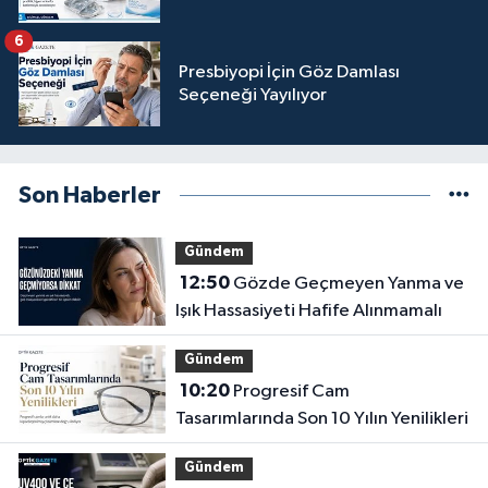
6
Presbiyopi İçin Göz Damlası
Seçeneği Yayılıyor
Son Haberler
Gündem
12:50
Gözde Geçmeyen Yanma ve
Işık Hassasiyeti Hafife Alınmamalı
Gündem
10:20
Progresif Cam
Tasarımlarında Son 10 Yılın Yenilikleri
Gündem