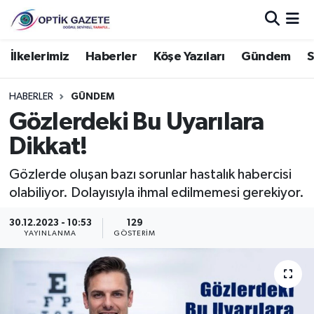
Nöbetçi Eczaneler
İlkelerimiz
Haberler
Köşe Yazıları
Gündem
S
Hava Durumu
HABERLER
GÜNDEM
Gözlerdeki Bu Uyarılara
İstanbul Namaz Vakitleri
Dikkat!
Trafik Durumu
Gözlerde oluşan bazı sorunlar hastalık habercisi
olabiliyor. Dolayısıyla ihmal edilmemesi gerekiyor.
Süper Lig Puan Durumu ve Fikstür
30.12.2023 - 10:53
129
Tüm Manşetler
YAYINLANMA
GÖSTERIM
Son Dakika Haberleri
Haber Arşivi