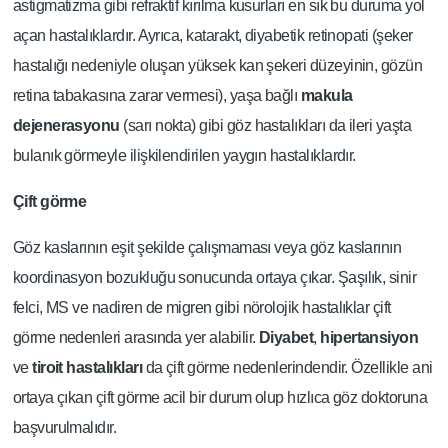
astigmatizma gibi refraktif kırılma kusurları en sık bu duruma yol
açan hastalıklardır. Ayrıca, katarakt, diyabetik retinopati (şeker
hastalığı nedeniyle oluşan yüksek kan şekeri düzeyinin, gözün
retina tabakasına zarar vermesi), yaşa bağlı
makula
dejenerasyonu
(sarı nokta) gibi göz hastalıkları da ileri yaşta
bulanık görmeyle ilişkilendirilen yaygın hastalıklardır.
Çift görme
Göz kaslarının eşit şekilde çalışmaması veya göz kaslarının
koordinasyon bozukluğu sonucunda ortaya çıkar. Şaşılık, sinir
felci, MS ve nadiren de migren gibi nörolojik hastalıklar çift
görme nedenleri arasında yer alabilir.
Diyabet
,
hipertansiyon
ve
tiroit hastalıkları
da çift görme nedenlerindendir. Özellikle ani
ortaya çıkan çift görme acil bir durum olup hızlıca göz doktoruna
başvurulmalıdır.