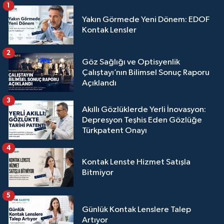
1
Yakın Görmede Yeni Dönem: EDOF
Kontak Lensler
2
Göz Sağlığı ve Optisyenlik
Çalıştayı’nın Bilimsel Sonuç Raporu
Açıklandı
3
Akıllı Gözlüklerde Yerli İnovasyon:
Depresyon Teşhis Eden Gözlüğe
Türkpatent Onayı
4
Kontak Lenste Hizmet Satışla
Bitmiyor
5
Günlük Kontak Lenslere Talep
Artıyor