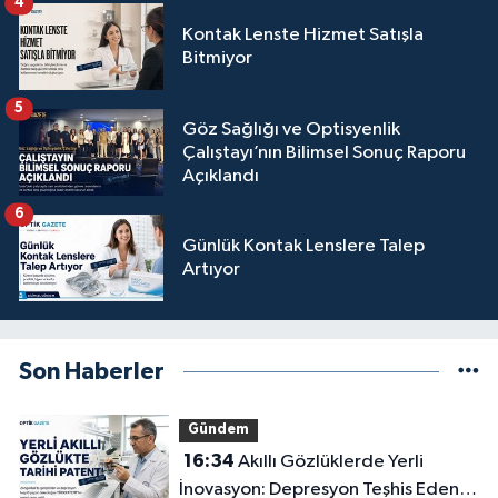
4
Kontak Lenste Hizmet Satışla
Bitmiyor
5
Göz Sağlığı ve Optisyenlik
Çalıştayı’nın Bilimsel Sonuç Raporu
Açıklandı
6
Günlük Kontak Lenslere Talep
Artıyor
Son Haberler
Gündem
16:34
Akıllı Gözlüklerde Yerli
İnovasyon: Depresyon Teşhis Eden