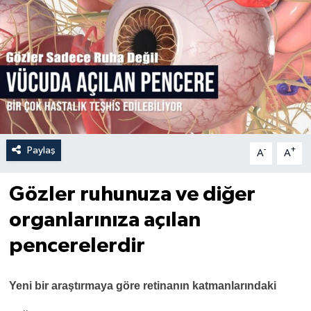
Paylaş
-
+
A
A
Gözler ruhunuza ve di
ğ
er
organlar
ı
n
ı
za a
çı
lan
pencerelerdir
Yeni bir ara
ş
t
ı
rmaya g
ö
re retinan
ı
n katmanlar
ı
ndaki