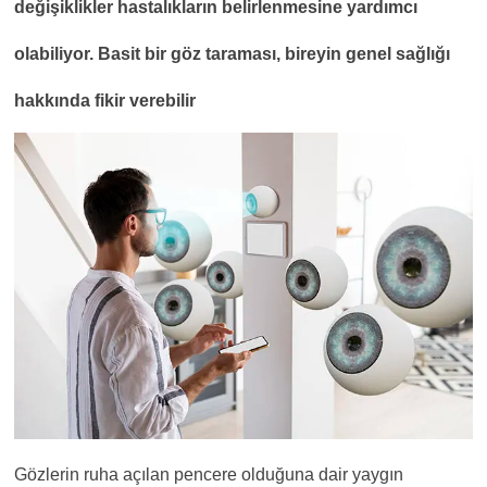
de
ğ
i
ş
iklikler hastal
ı
klar
ı
n belirlenmesine yard
ı
mc
ı
olabiliyor. Basit bir g
ö
z taramas
ı
, bireyin genel sa
ğ
l
ı
ğ
ı
hakk
ı
nda fikir verebilir
Gözlerin ruha açılan pencere olduğuna dair yaygın