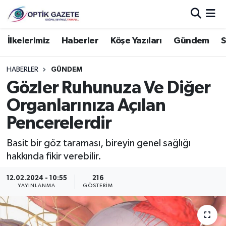
Nöbetçi Eczaneler
İlkelerimiz
Haberler
Köşe Yazıları
Gündem
S
Hava Durumu
HABERLER
GÜNDEM
Gözler Ruhunuza Ve Diğer
İstanbul Namaz Vakitleri
Organlarınıza Açılan
Trafik Durumu
Pencerelerdir
Süper Lig Puan Durumu ve Fikstür
Basit bir göz taraması, bireyin genel sağlığı
hakkında fikir verebilir.
Tüm Manşetler
12.02.2024 - 10:55
216
YAYINLANMA
GÖSTERIM
Son Dakika Haberleri
Haber Arşivi