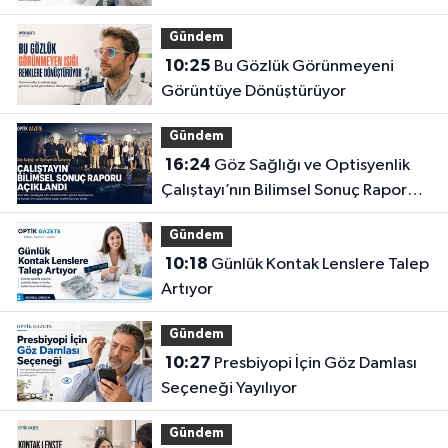
Gözlüğe Türkpatent Onayı
Gündem
10:25
Bu Gözlük Görünmeyeni
Görüntüye Dönüştürüyor
Gündem
16:24
Göz Sağlığı ve Optisyenlik
Çalıştayı’nın Bilimsel Sonuç Raporu
Açıklandı
Gündem
10:18
Günlük Kontak Lenslere Talep
Artıyor
Gündem
10:27
Presbiyopi İçin Göz Damlası
Seçeneği Yayılıyor
Gündem