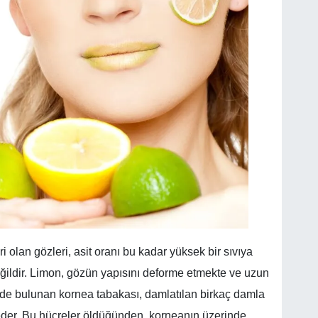
lan gözleri, asit oranı bu kadar yüksek bir sıvıya
ğildir. Limon, gözün yapısını deforme etmekte ve uzun
de bulunan kornea tabakası, damlatılan birkaç damla
eder. Bu hücreler öldüğünden, korneanın üzerinde