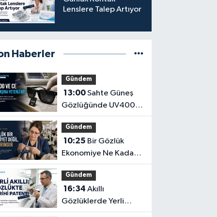
Lenslere Talep Artıyor
on Haberler
Gündem
13:00
Sahte Güneş
Gözlüğünde UV400
ve CE İbaresi Tek
Gündem
Başına Yeterli mi?
10:25
Bir Gözlük
Ekonomiye Ne Kadar
Katkı Sağlayabilir?
Gündem
16:34
Akıllı
Gözlüklerde Yerli
İnovasyon: Depresyon