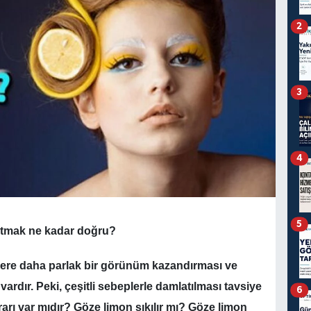
2
3
4
5
latmak ne kadar doğru?
lere daha parlak bir görünüm kazandırması ve
 vardır. Peki, çeşitli sebeplerle damlatılması tavsiye
6
arı var mıdır? Göze limon sıkılır mı? Göze limon