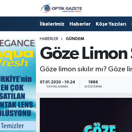
Nöbetçi Eczaneler
İlkelerimiz
Haberler
Köşe Yazıları
Hava Durumu
HABERLER
GÜNDEM
Göze Limon S
İstanbul Namaz Vakitleri
Trafik Durumu
Göze limon sıkılır mı? Göze 
Süper Lig Puan Durumu ve Fikstür
07.01.2020 - 10:24
1886
YAYINLANMA
GÖSTERIM
Tüm Manşetler
Son Dakika Haberleri
Haber Arşivi