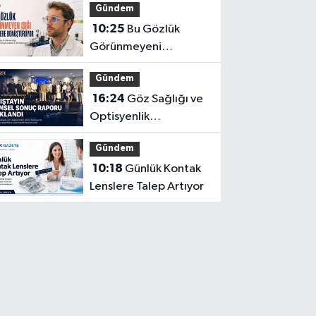
Gündem
Teşhis Eden Gözlüğe
10:25
Bu Gözlük
Türkpatent Onayı
Görünmeyeni
Görüntüye
Gündem
Dönüştürüyor
16:24
Göz Sağlığı ve
Optisyenlik
Çalıştayı’nın Bilimsel
Gündem
Sonuç Raporu
10:18
Günlük Kontak
Açıklandı
Lenslere Talep Artıyor