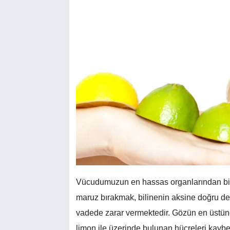
Vücudumuzun en hassas organlarından biri o
maruz bırakmak, bilinenin aksine doğru de
vadede zarar vermektedir. Gözün en üstün
limon ile üzerinde bulunan hücreleri kayb