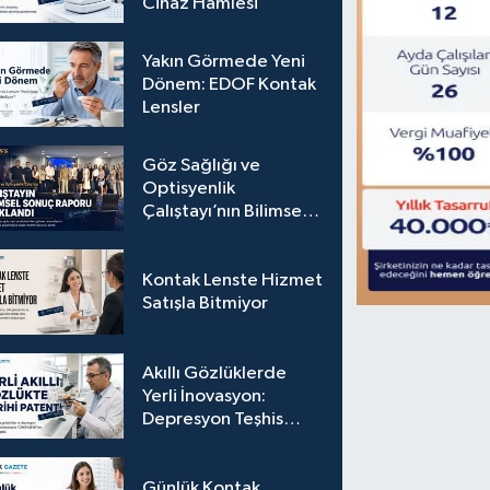
Cihaz Hamlesi
Yakın Görmede Yeni
Dönem: EDOF Kontak
Lensler
Göz Sağlığı ve
Optisyenlik
Çalıştayı’nın Bilimsel
Sonuç Raporu
Açıklandı
Kontak Lenste Hizmet
Satışla Bitmiyor
Akıllı Gözlüklerde
Yerli İnovasyon:
Depresyon Teşhis
Eden Gözlüğe
Türkpatent Onayı
Günlük Kontak