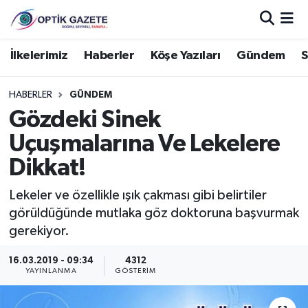
Nöbetçi Eczaneler
İlkelerimiz
Haberler
Köşe Yazıları
Gündem
S
Hava Durumu
HABERLER
GÜNDEM
Gözdeki Sinek
İstanbul Namaz Vakitleri
Uçuşmalarına Ve Lekelere
Trafik Durumu
Dikkat!
Süper Lig Puan Durumu ve Fikstür
Lekeler ve özellikle ışık çakması gibi belirtiler
görüldüğünde mutlaka göz doktoruna başvurmak
Tüm Manşetler
gerekiyor.
16.03.2019 - 09:34
4312
Son Dakika Haberleri
YAYINLANMA
GÖSTERIM
Haber Arşivi