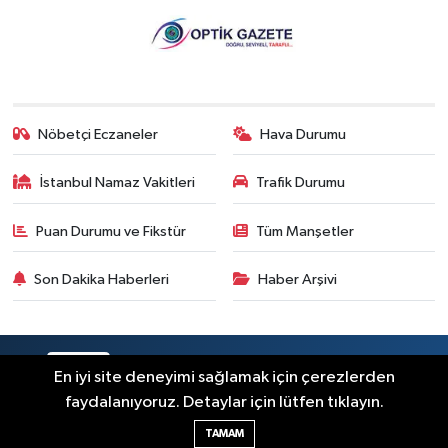
Nöbetçi Eczaneler
Hava Durumu
İstanbul Namaz Vakitleri
Trafik Durumu
Puan Durumu ve Fikstür
Tüm Manşetler
Son Dakika Haberleri
Haber Arşivi
RSS
Copyright © 2026. Her hakkı saklıdır.
En iyi site deneyimi sağlamak için çerezlerden
faydalanıyoruz. Detaylar için lütfen tıklayın.
Haber Yazılımı:
TE Bilişim
TAMAM