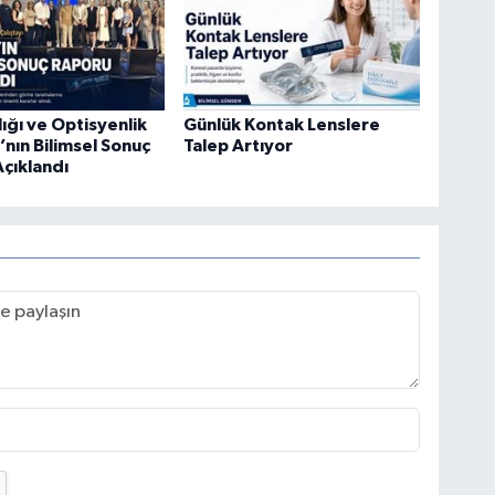
ığı ve Optisyenlik
Günlük Kontak Lenslere
’nın Bilimsel Sonuç
Talep Artıyor
çıklandı