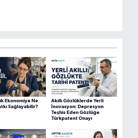
lük Ekonomiye Ne
Akıllı Gözlüklerde Yerli
tkı Sağlayabilir?
İnovasyon: Depresyon
Teşhis Eden Gözlüğe
Türkpatent Onayı