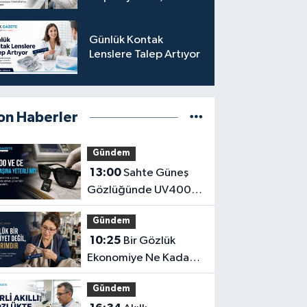
Eden Gözlüğe
Türkpatent Onayı
Günlük Kontak
Lenslere Talep Artıyor
on Haberler
Gündem
13:00
Sahte Güneş
Gözlüğünde UV400
ve CE İbaresi Tek
Gündem
Başına Yeterli mi?
10:25
Bir Gözlük
Ekonomiye Ne Kadar
Katkı Sağlayabilir?
Gündem