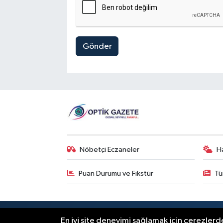
Gönder
Nöbetçi Eczaneler
H
Puan Durumu ve Fikstür
Tü
RSS
Copyright © 2026. Her hakkı saklıdır
En iyi site deneyimi sağlamak için çerezlerde