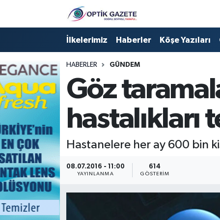
Nöbetçi Eczaneler
İlkelerimiz
Haberler
Köşe Yazıları
Hava Durumu
HABERLER
GÜNDEM
Göz taramala
İstanbul Namaz Vakitleri
hastalıkları 
Trafik Durumu
Süper Lig Puan Durumu ve Fikstür
Hastanelere her ay 600 bin ki
Tüm Manşetler
08.07.2016 - 11:00
614
YAYINLANMA
GÖSTERIM
Son Dakika Haberleri
Haber Arşivi