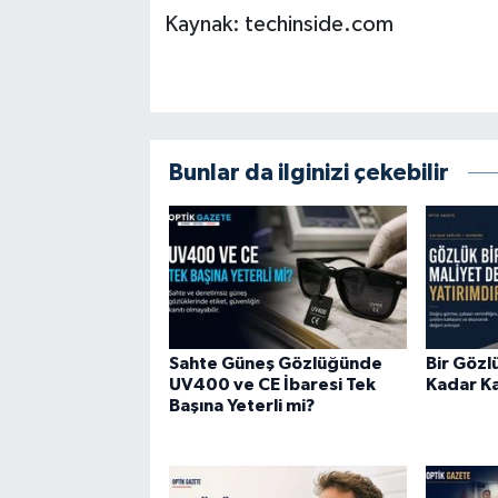
Kaynak: techinside.com
Bunlar da ilginizi çekebilir
Sahte Güneş Gözlüğünde
Bir Göz
UV400 ve CE İbaresi Tek
Kadar Ka
Başına Yeterli mi?