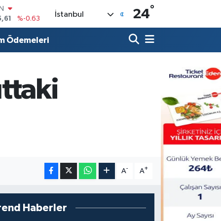
5,61
%-0.63
°
R
24
İstanbul
04
%0
m Ödemeleri
06
%-0.08
İN
43
%0
ALTIN
ttaki
40
%0.45
00
%70
-
+
A
A
rend Haberler