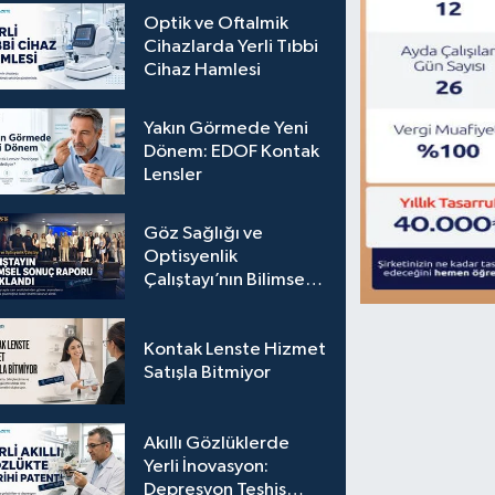
Optik ve Oftalmik
Cihazlarda Yerli Tıbbi
Cihaz Hamlesi
Yakın Görmede Yeni
Dönem: EDOF Kontak
Lensler
Göz Sağlığı ve
Optisyenlik
Çalıştayı’nın Bilimsel
Sonuç Raporu
Açıklandı
Kontak Lenste Hizmet
Satışla Bitmiyor
Akıllı Gözlüklerde
Yerli İnovasyon:
Depresyon Teşhis