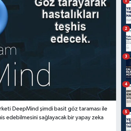
1
2
3
4
irketi DeepMind şimdi basit göz taraması ile
5
eşhis edebilmesini sağlayacak bir yapay zeka