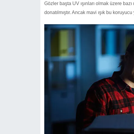
Gözler başta UV ışınları olmak üzere bazı ı
donatılmıştır. Ancak mavi ışık bu koruyucu y