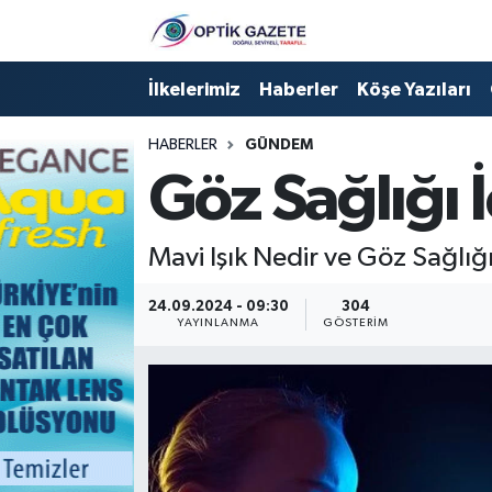
Nöbetçi Eczaneler
İlkelerimiz
Haberler
Köşe Yazıları
Hava Durumu
HABERLER
GÜNDEM
Göz Sağlığı İç
İstanbul Namaz Vakitleri
Trafik Durumu
Mavi Işık Nedir ve Göz Sağlığı
Süper Lig Puan Durumu ve Fikstür
24.09.2024 - 09:30
304
YAYINLANMA
GÖSTERIM
Tüm Manşetler
Son Dakika Haberleri
Haber Arşivi