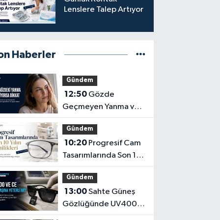
Lenslere Talep Artıyor
on Haberler
Gündem
12:50
Gözde
Geçmeyen Yanma ve
Işık Hassasiyeti Hafife
Gündem
Alınmamalı
10:20
Progresif Cam
Tasarımlarında Son 10
Yılın Yenilikleri
Gündem
13:00
Sahte Güneş
Gözlüğünde UV400
ve CE İbaresi Tek