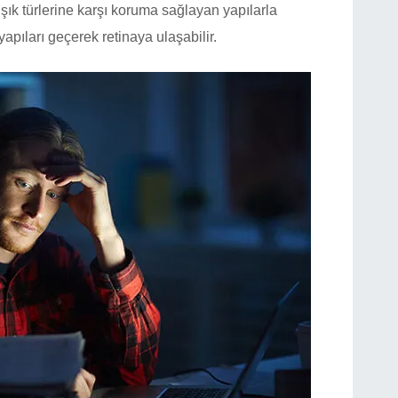
şık türlerine karşı koruma sağlayan yapılarla
apıları geçerek retinaya ulaşabilir.