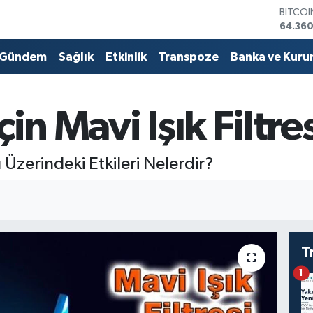
DOLA
47,70
EURO
55,02
Gündem
Sağlık
Etkinlik
Transpoze
Banka ve Kuru
STERLİ
64,189
GRAM 
6618.4
in Mavi Işık Filtres
BİST10
13.887
BITCO
 Üzerindeki Etkileri Nelerdir?
64.360
T
1