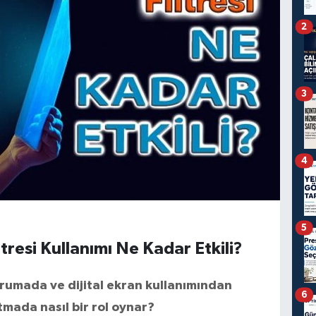
2
3
4
5
iltresi Kullanımı Ne Kadar Etkili?
 korumada ve dijital ekran kullanımından
6
mada nasıl bir rol oynar?