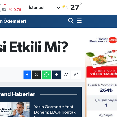
°
R
27
İstanbul
69
%0.17
65
%0.01
m Ödemeleri
N
7
%0.02
ALTIN
9
%2.12
i Etkili Mi?
0
%64
IN
,53
%-0.76
-
+
A
A
rend Haberler
Yakın Görmede Yeni
Dönem: EDOF Kontak