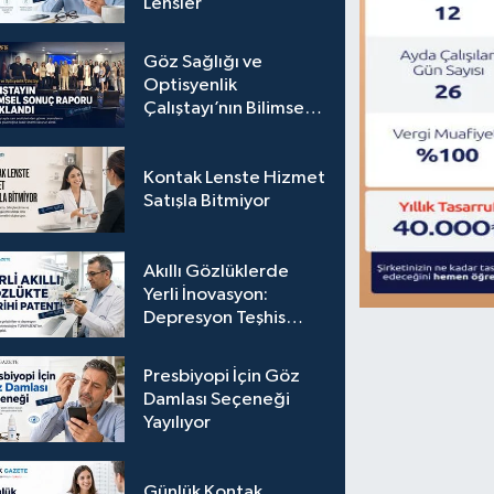
Lensler
Göz Sağlığı ve
Optisyenlik
Çalıştayı’nın Bilimsel
Sonuç Raporu
Açıklandı
Kontak Lenste Hizmet
Satışla Bitmiyor
Akıllı Gözlüklerde
Yerli İnovasyon:
Depresyon Teşhis
Eden Gözlüğe
Türkpatent Onayı
Presbiyopi İçin Göz
Damlası Seçeneği
Yayılıyor
Günlük Kontak