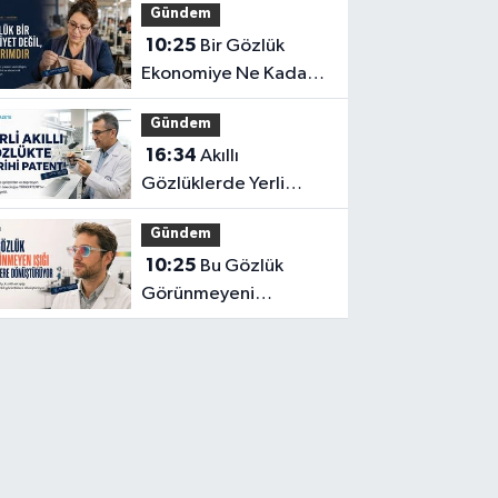
Gündem
Başına Yeterli mi?
10:25
Bir Gözlük
Ekonomiye Ne Kadar
Katkı Sağlayabilir?
Gündem
16:34
Akıllı
Gözlüklerde Yerli
İnovasyon: Depresyon
Gündem
Teşhis Eden Gözlüğe
10:25
Bu Gözlük
Türkpatent Onayı
Görünmeyeni
Görüntüye
Dönüştürüyor