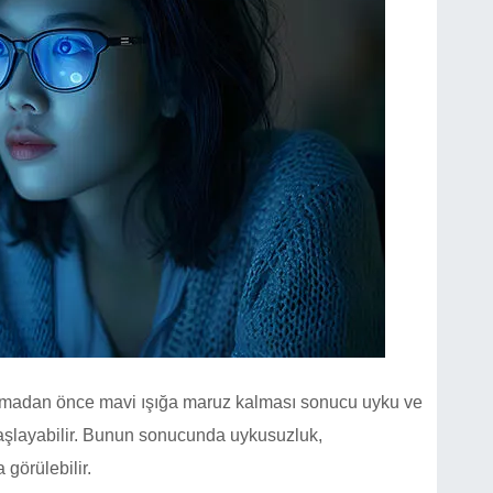
madan önce mavi ışığa maruz kalması sonucu uyku ve
şlayabilir. Bunun sonucunda uykusuzluk,
görülebilir.