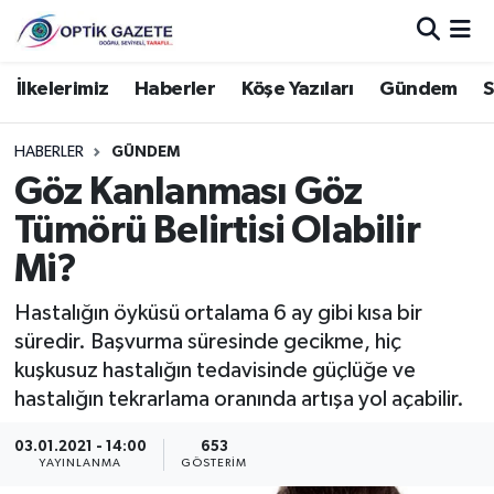
Nöbetçi Eczaneler
İlkelerimiz
Haberler
Köşe Yazıları
Gündem
S
Hava Durumu
HABERLER
GÜNDEM
Göz Kanlanması Göz
İstanbul Namaz Vakitleri
Tümörü Belirtisi Olabilir
Trafik Durumu
Mi?
Süper Lig Puan Durumu ve Fikstür
Hastalığın öyküsü ortalama 6 ay gibi kısa bir
süredir. Başvurma süresinde gecikme, hiç
Tüm Manşetler
kuşkusuz hastalığın tedavisinde güçlüğe ve
hastalığın tekrarlama oranında artışa yol açabilir.
Son Dakika Haberleri
03.01.2021 - 14:00
653
YAYINLANMA
GÖSTERIM
Haber Arşivi