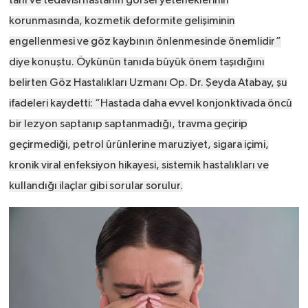
tanı ve tedavisi hastanın görsel yeteneklerinin
korunmasında, kozmetik deformite gelişiminin
engellenmesi ve göz kaybının önlenmesinde önemlidir”
diye konuştu. Öykünün tanıda büyük önem taşıdığını
belirten Göz Hastalıkları Uzmanı Op. Dr. Şeyda Atabay, şu
ifadeleri kaydetti: “Hastada daha evvel konjonktivada öncü
bir lezyon saptanıp saptanmadığı, travma geçirip
geçirmediği, petrol ürünlerine maruziyet, sigara içimi,
kronik viral enfeksiyon hikayesi, sistemik hastalıkları ve
kullandığı ilaçlar gibi sorular sorulur.