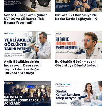
Sahte Güneş Gözlüğünde
Bir Gözlük Ekonomiye Ne
UV400 ve CE İbaresi Tek
Kadar Katkı Sağlayabilir?
Başına Yeterli mi?
Akıllı Gözlüklerde Yerli
Bu Gözlük Görünmeyeni
İnovasyon: Depresyon
Görüntüye Dönüştürüyor
Teşhis Eden Gözlüğe
Türkpatent Onayı