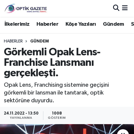
Nöbetçi Eczaneler
İlkelerimiz
Haberler
Köşe Yazıları
Gündem
S
Hava Durumu
HABERLER
GÜNDEM
Görkemli Opak Lens-
İstanbul Namaz Vakitleri
Franchise Lansmanı
Trafik Durumu
gerçekleşti.
Süper Lig Puan Durumu ve Fikstür
Opak Lens, Franchising sistemine geçişini
görkemli bir lansman ile tanıtarak, optik
Tüm Manşetler
sektörüne duyurdu.
24.11.2022 - 13:50
1008
Son Dakika Haberleri
YAYINLANMA
GÖSTERIM
Haber Arşivi