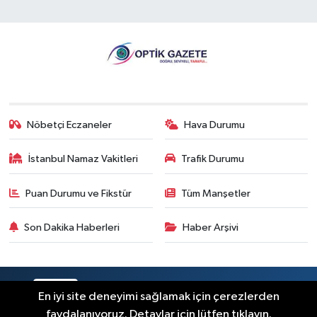
Nöbetçi Eczaneler
Hava Durumu
İstanbul Namaz Vakitleri
Trafik Durumu
Puan Durumu ve Fikstür
Tüm Manşetler
Son Dakika Haberleri
Haber Arşivi
RSS
Copyright © 2026. Her hakkı saklıdır.
En iyi site deneyimi sağlamak için çerezlerden
faydalanıyoruz. Detaylar için lütfen tıklayın.