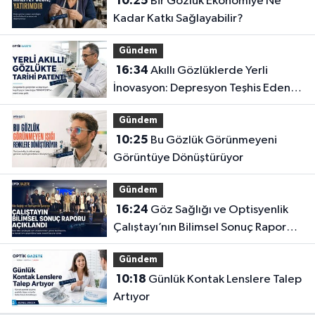
10:25
Bir Gözlük Ekonomiye Ne
Kadar Katkı Sağlayabilir?
Gündem
16:34
Akıllı Gözlüklerde Yerli
İnovasyon: Depresyon Teşhis Eden
Gözlüğe Türkpatent Onayı
Gündem
10:25
Bu Gözlük Görünmeyeni
Görüntüye Dönüştürüyor
Gündem
16:24
Göz Sağlığı ve Optisyenlik
Çalıştayı’nın Bilimsel Sonuç Raporu
Açıklandı
Gündem
10:18
Günlük Kontak Lenslere Talep
Artıyor