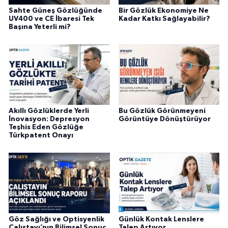
Sahte Güneş Gözlüğünde
Bir Gözlük Ekonomiye Ne
UV400 ve CE İbaresi Tek
Kadar Katkı Sağlayabilir?
Başına Yeterli mi?
Akıllı Gözlüklerde Yerli
Bu Gözlük Görünmeyeni
İnovasyon: Depresyon
Görüntüye Dönüştürüyor
Teşhis Eden Gözlüğe
Türkpatent Onayı
Göz Sağlığı ve Optisyenlik
Günlük Kontak Lenslere
Çalıştayı’nın Bilimsel Sonuç
Talep Artıyor