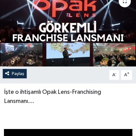
Paylaş
-
+
A
A
İşte o ihtişamlı Opak Lens-Franchising
Lansmanı...