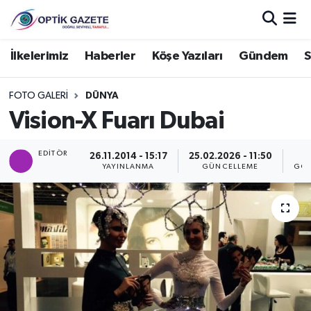
Nöbetçi Eczaneler
İlkelerimiz
Haberler
Köşe Yazıları
Gündem
S
Hava Durumu
FOTO GALERI
DÜNYA
Vision-X Fuarı Dubai
İstanbul Namaz Vakitleri
EDITÖR
26.11.2014 - 15:17
25.02.2026 - 11:50
Trafik Durumu
YAYINLANMA
GÜNCELLEME
GÖS
Süper Lig Puan Durumu ve Fikstür
Tüm Manşetler
Son Dakika Haberleri
Haber Arşivi