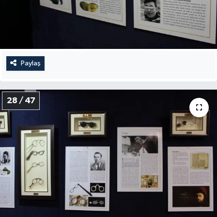
Paylaş
28 / 47