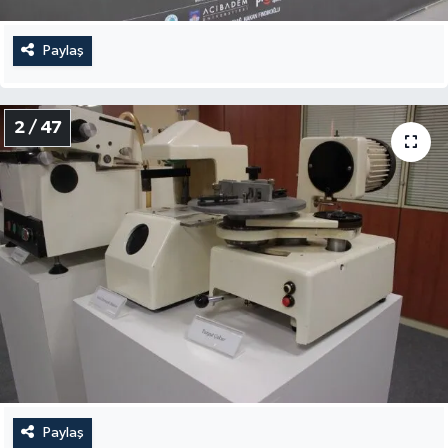
Paylaş
2 / 47
Paylaş