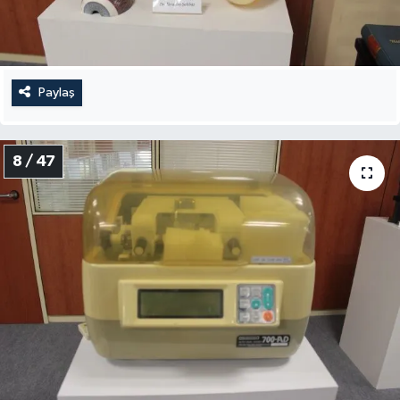
Paylaş
8 / 47