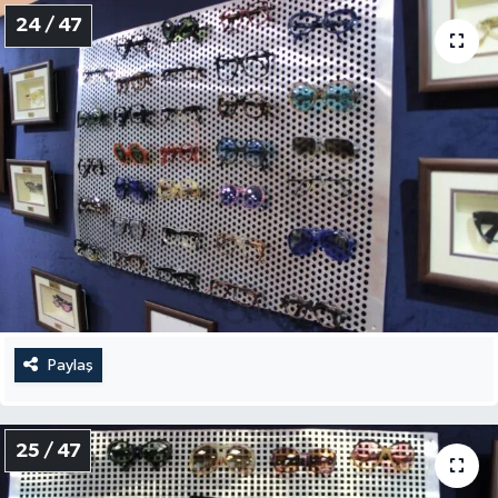
24 / 47
Paylaş
25 / 47