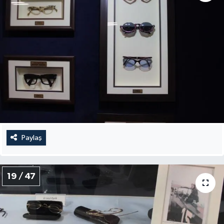
Paylaş
19 / 47