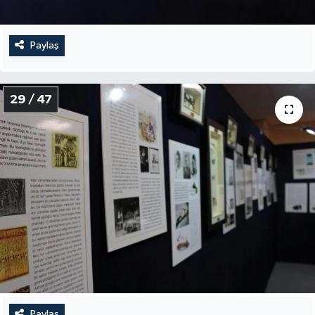
Paylaş
29 / 47
Paylaş