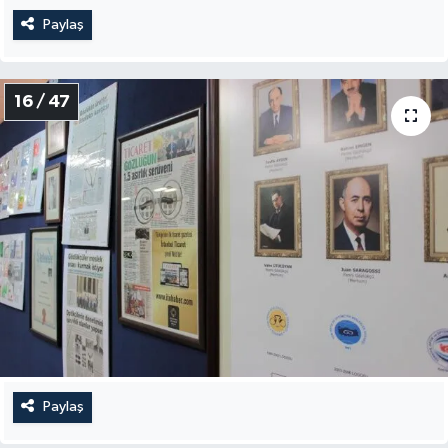
Paylaş
16 / 47
Paylaş