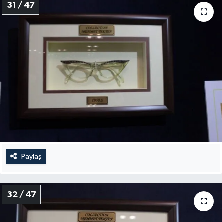
31 / 47
Paylaş
32 / 47