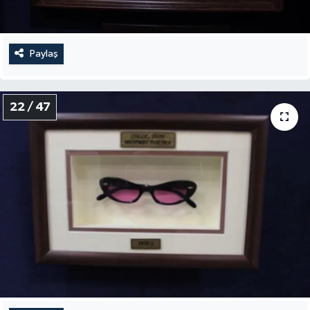
Paylaş
22 / 47