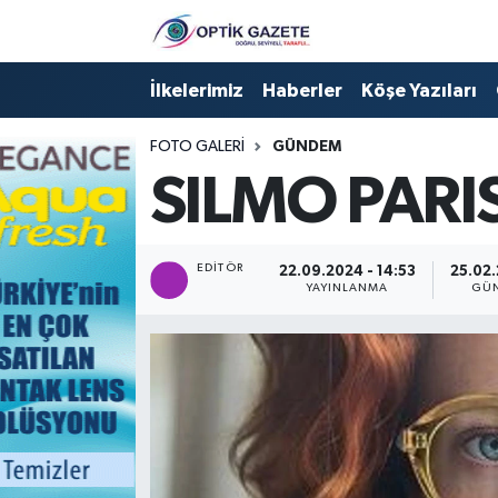
Nöbetçi Eczaneler
İlkelerimiz
Haberler
Köşe Yazıları
Hava Durumu
FOTO GALERI
GÜNDEM
SILMO PARIS
İstanbul Namaz Vakitleri
Trafik Durumu
EDITÖR
22.09.2024 - 14:53
25.02.
YAYINLANMA
GÜ
Süper Lig Puan Durumu ve Fikstür
Tüm Manşetler
Son Dakika Haberleri
Haber Arşivi