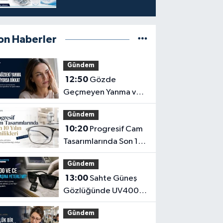
on Haberler
Gündem
12:50
Gözde
Geçmeyen Yanma ve
Işık Hassasiyeti Hafife
Gündem
Alınmamalı
10:20
Progresif Cam
Tasarımlarında Son 10
Yılın Yenilikleri
Gündem
13:00
Sahte Güneş
Gözlüğünde UV400
ve CE İbaresi Tek
Gündem
Başına Yeterli mi?