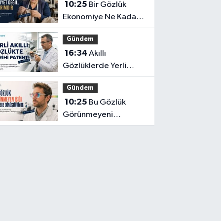
10:25
Bir Gözlük
Ekonomiye Ne Kadar
Katkı Sağlayabilir?
Gündem
16:34
Akıllı
Gözlüklerde Yerli
İnovasyon: Depresyon
Gündem
Teşhis Eden Gözlüğe
10:25
Bu Gözlük
Türkpatent Onayı
Görünmeyeni
Görüntüye
Dönüştürüyor