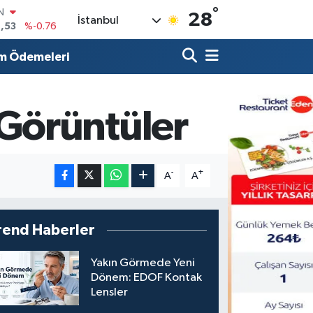
°
R
28
İstanbul
69
%0.17
65
%0.01
m Ödemeleri
N
7
%0.02
ALTIN
1
%1.44
Görüntüler
0
%64
IN
,53
%-0.76
-
+
A
A
rend Haberler
Yakın Görmede Yeni
Dönem: EDOF Kontak
Lensler