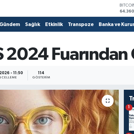
DOLA
47,70
EURO
55,02
Gündem
Sağlık
Etkinlik
Transpoze
Banka ve Kuru
STERLİ
64,189
GRAM 
6574.8
 2024 Fuarından 
BİST10
13.887
BITCO
64.360
2026 - 11:50
114
NCELLEME
GÖSTERIM
T
1