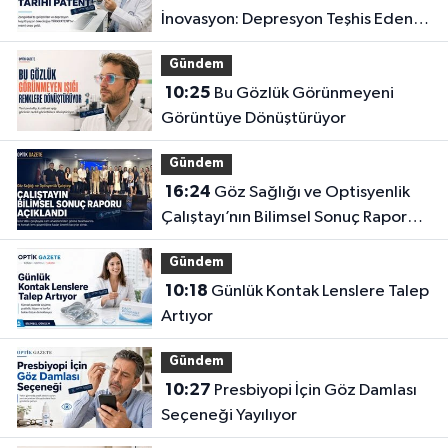
İnovasyon: Depresyon Teşhis Eden
Gözlüğe Türkpatent Onayı
Gündem
10:25
Bu Gözlük Görünmeyeni
Görüntüye Dönüştürüyor
Gündem
16:24
Göz Sağlığı ve Optisyenlik
Çalıştayı’nın Bilimsel Sonuç Raporu
Açıklandı
Gündem
10:18
Günlük Kontak Lenslere Talep
Artıyor
Gündem
10:27
Presbiyopi İçin Göz Damlası
Seçeneği Yayılıyor