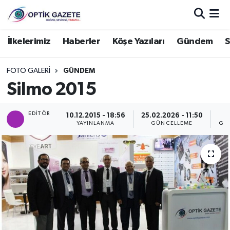
Nöbetçi Eczaneler
İlkelerimiz
Haberler
Köşe Yazıları
Gündem
S
Hava Durumu
FOTO GALERI
GÜNDEM
Silmo 2015
İstanbul Namaz Vakitleri
EDITÖR
10.12.2015 - 18:56
25.02.2026 - 11:50
Trafik Durumu
YAYINLANMA
GÜNCELLEME
GÖ
Süper Lig Puan Durumu ve Fikstür
Tüm Manşetler
Son Dakika Haberleri
Haber Arşivi