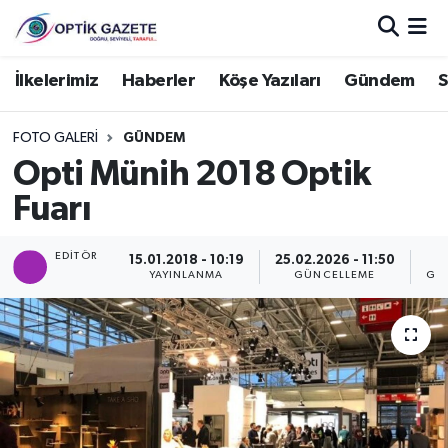
Nöbetçi Eczaneler
İlkelerimiz
Haberler
Köşe Yazıları
Gündem
S
Hava Durumu
FOTO GALERI
GÜNDEM
Opti Münih 2018 Optik
İstanbul Namaz Vakitleri
Fuarı
Trafik Durumu
EDITÖR
15.01.2018 - 10:19
25.02.2026 - 11:50
YAYINLANMA
GÜNCELLEME
GÖ
Süper Lig Puan Durumu ve Fikstür
Tüm Manşetler
Son Dakika Haberleri
Haber Arşivi