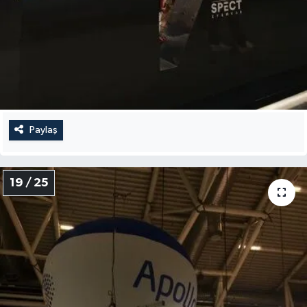
Paylaş
19 / 25