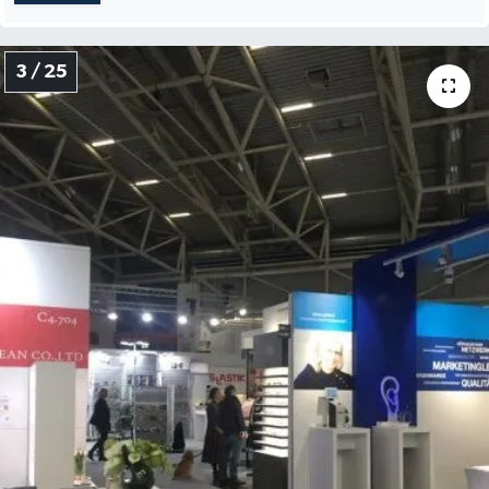
3 / 25