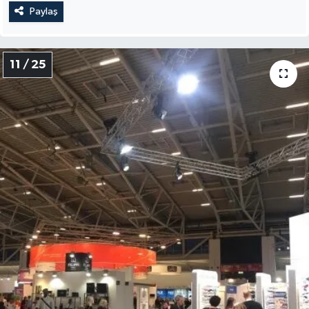
Paylaş
11 / 25