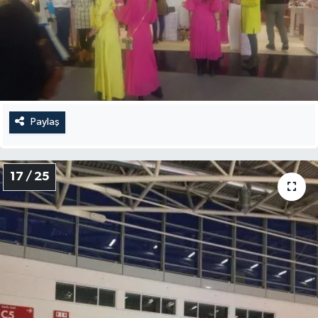
Paylaş
17 / 25