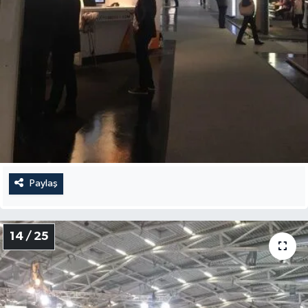
Paylaş
14 / 25