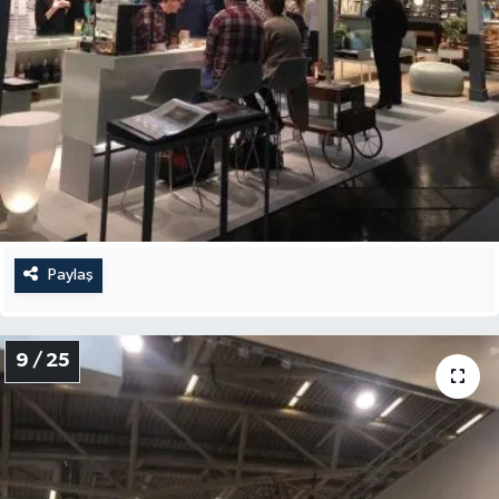
Paylaş
9 / 25