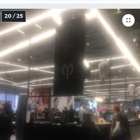
20 / 25