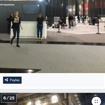
Paylaş
6 / 25