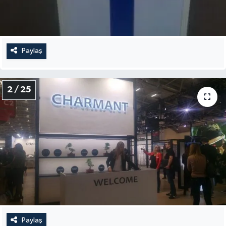
Paylaş
2 / 25
Paylaş