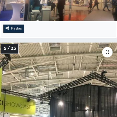
Paylaş
5 / 25