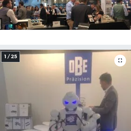
1 / 25