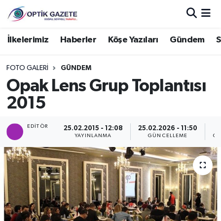
Nöbetçi Eczaneler
İlkelerimiz
Haberler
Köşe Yazıları
Gündem
S
Hava Durumu
FOTO GALERI
GÜNDEM
Opak Lens Grup Toplantısı
İstanbul Namaz Vakitleri
2015
Trafik Durumu
EDITÖR
25.02.2015 - 12:08
25.02.2026 - 11:50
YAYINLANMA
GÜNCELLEME
GÖ
Süper Lig Puan Durumu ve Fikstür
Tüm Manşetler
Son Dakika Haberleri
Haber Arşivi