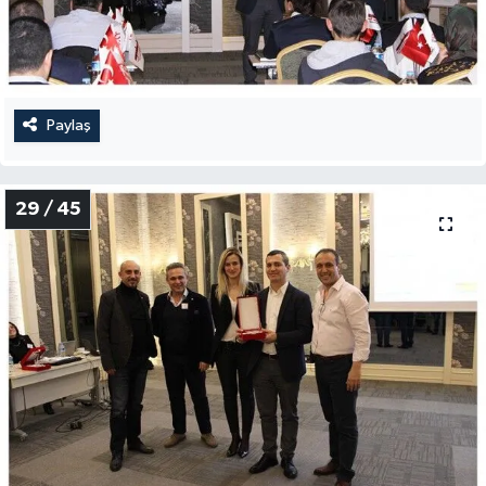
Paylaş
29 / 45