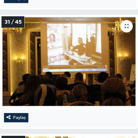
31 / 45
Paylaş