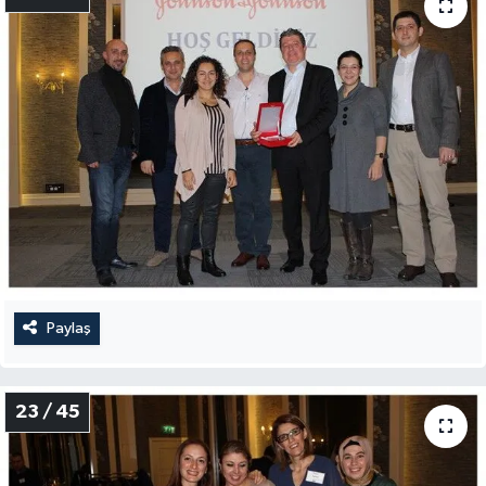
Paylaş
23 / 45