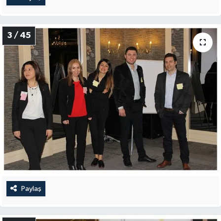
3 / 45
Paylaş