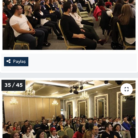
Paylaş
35 / 45