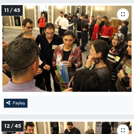
11 / 45
Paylaş
12 / 45