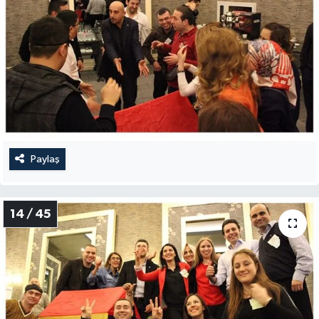
Paylaş
14 / 45