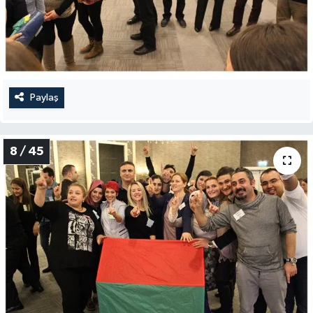
Paylaş
8 / 45