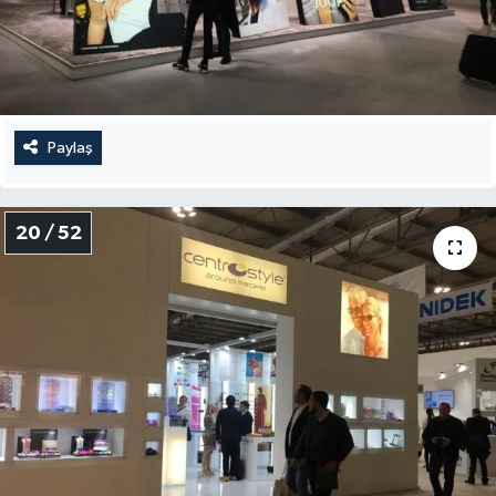
Paylaş
20 / 52