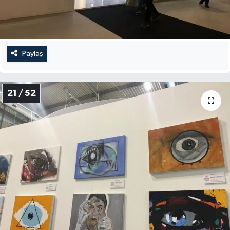
Paylaş
21 / 52