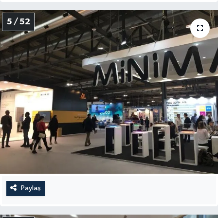
5 / 52
Paylaş