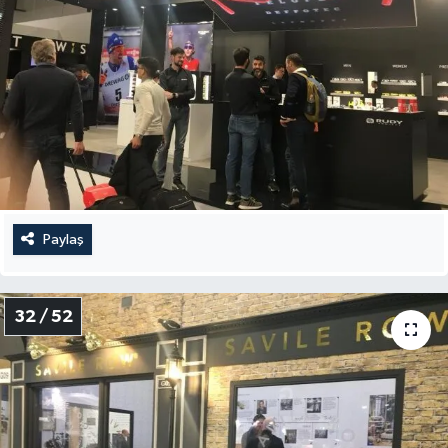
Paylaş
32 / 52