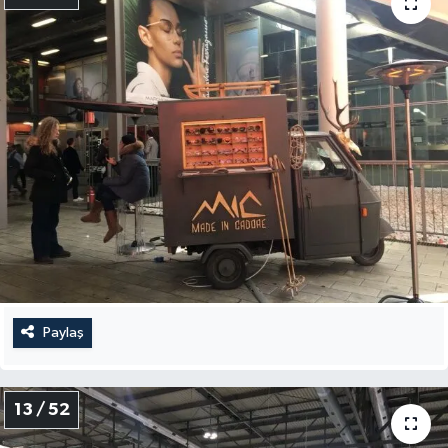
Paylaş
13 / 52