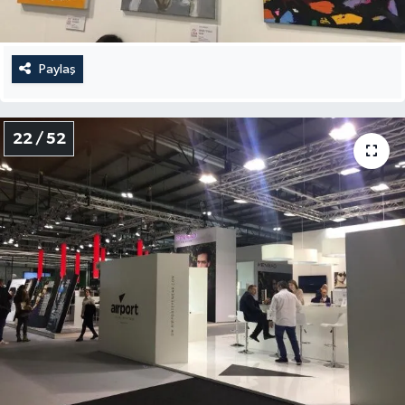
Paylaş
22 / 52