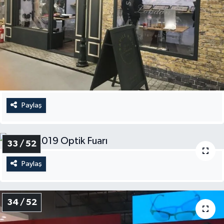
Paylaş
33 / 52
Paylaş
34 / 52