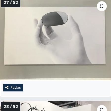
27 / 52
Paylaş
28 / 52