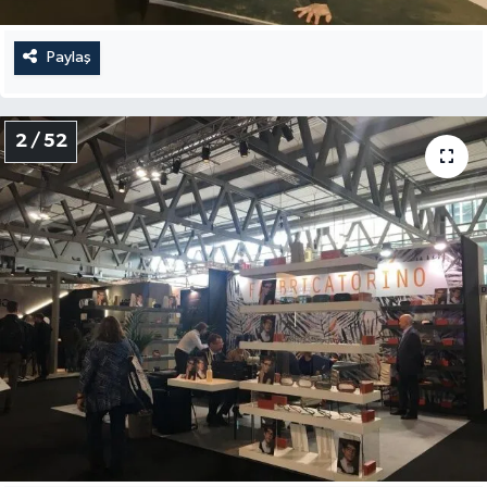
Paylaş
2 / 52