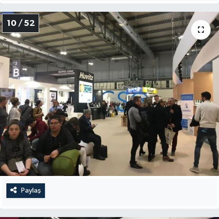
10 / 52
Paylaş