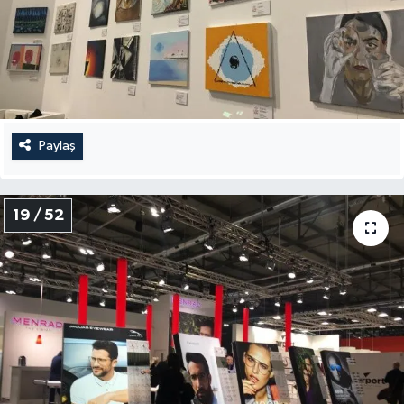
Paylaş
19 / 52