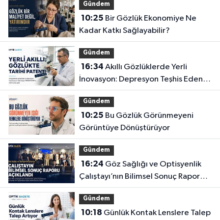
Gündem
10:25
Bir Gözlük Ekonomiye Ne
Kadar Katkı Sağlayabilir?
Gündem
16:34
Akıllı Gözlüklerde Yerli
İnovasyon: Depresyon Teşhis Eden
Gözlüğe Türkpatent Onayı
Gündem
10:25
Bu Gözlük Görünmeyeni
Görüntüye Dönüştürüyor
Gündem
16:24
Göz Sağlığı ve Optisyenlik
Çalıştayı’nın Bilimsel Sonuç Raporu
Açıklandı
Gündem
10:18
Günlük Kontak Lenslere Talep