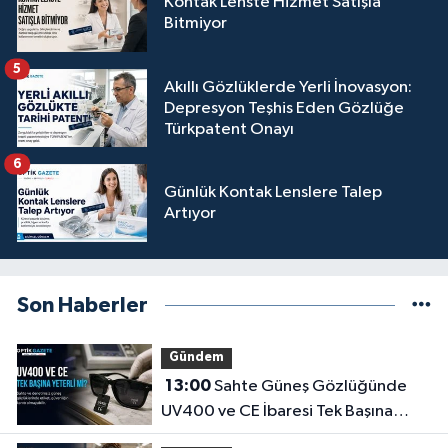
Kontak Lenste Hizmet Satışla
Bitmiyor
5
Akıllı Gözlüklerde Yerli İnovasyon:
Depresyon Teşhis Eden Gözlüğe
Türkpatent Onayı
6
Günlük Kontak Lenslere Talep
Artıyor
Son Haberler
Gündem
13:00
Sahte Güneş Gözlüğünde
UV400 ve CE İbaresi Tek Başına
Yeterli mi?