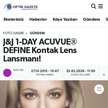
Nöbetçi Eczaneler
İlkelerimiz
Haberler
Köşe Yazıları
Gündem
S
Hava Durumu
FOTO GALERI
GÜNDEM
J&J 1-DAY ACUVUE®
İstanbul Namaz Vakitleri
DEFINE Kontak Lens
Trafik Durumu
Lansmanı!
Süper Lig Puan Durumu ve Fikstür
EDITÖR
27.10.2015 - 15:47
25.02.2026 - 11:50
YAYINLANMA
GÜNCELLEME
GÖ
Tüm Manşetler
Son Dakika Haberleri
Haber Arşivi