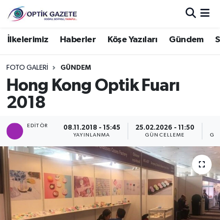
Nöbetçi Eczaneler
İlkelerimiz
Haberler
Köşe Yazıları
Gündem
S
Hava Durumu
FOTO GALERI
GÜNDEM
Hong Kong Optik Fuarı
İstanbul Namaz Vakitleri
2018
Trafik Durumu
EDITÖR
08.11.2018 - 15:45
25.02.2026 - 11:50
YAYINLANMA
GÜNCELLEME
GÖ
Süper Lig Puan Durumu ve Fikstür
Tüm Manşetler
Son Dakika Haberleri
Haber Arşivi