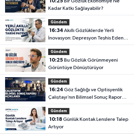
10:25
Bir Gözlük Ekonomiye Ne
Kadar Katkı Sağlayabilir?
Gündem
16:34
Akıllı Gözlüklerde Yerli
İnovasyon: Depresyon Teşhis Eden
Gözlüğe Türkpatent Onayı
Gündem
10:25
Bu Gözlük Görünmeyeni
Görüntüye Dönüştürüyor
Gündem
16:24
Göz Sağlığı ve Optisyenlik
Çalıştayı’nın Bilimsel Sonuç Raporu
Açıklandı
Gündem
10:18
Günlük Kontak Lenslere Talep
Artıyor