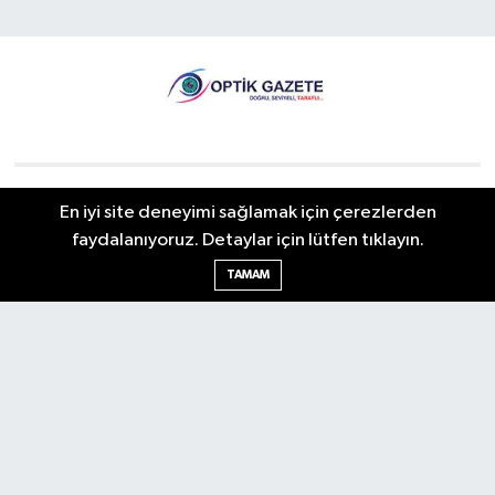
Nöbetçi Eczaneler
Hava Durumu
En iyi site deneyimi sağlamak için çerezlerden
faydalanıyoruz. Detaylar için lütfen tıklayın.
İstanbul Namaz Vakitleri
Trafik Durumu
TAMAM
Puan Durumu ve Fikstür
Tüm Manşetler
Son Dakika Haberleri
Haber Arşivi
RSS
Copyright © 2026. Her hakkı saklıdır.