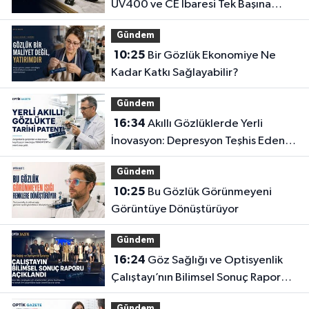
UV400 ve CE İbaresi Tek Başına
Yeterli mi?
Gündem
10:25
Bir Gözlük Ekonomiye Ne
Kadar Katkı Sağlayabilir?
Gündem
16:34
Akıllı Gözlüklerde Yerli
İnovasyon: Depresyon Teşhis Eden
Gözlüğe Türkpatent Onayı
Gündem
10:25
Bu Gözlük Görünmeyeni
Görüntüye Dönüştürüyor
Gündem
16:24
Göz Sağlığı ve Optisyenlik
Çalıştayı’nın Bilimsel Sonuç Raporu
Açıklandı
Gündem