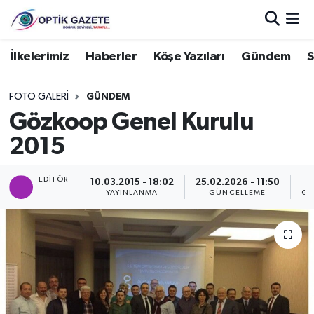
Nöbetçi Eczaneler
İlkelerimiz
Haberler
Köşe Yazıları
Gündem
S
Hava Durumu
FOTO GALERI
GÜNDEM
Gözkoop Genel Kurulu
İstanbul Namaz Vakitleri
2015
Trafik Durumu
EDITÖR
10.03.2015 - 18:02
25.02.2026 - 11:50
YAYINLANMA
GÜNCELLEME
GÖ
Süper Lig Puan Durumu ve Fikstür
Tüm Manşetler
Son Dakika Haberleri
Haber Arşivi