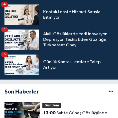
4
Kontak Lenste Hizmet Satışla
Bitmiyor
5
Akıllı Gözlüklerde Yerli İnovasyon:
Depresyon Teşhis Eden Gözlüğe
Türkpatent Onayı
6
Günlük Kontak Lenslere Talep
Artıyor
Son Haberler
Gündem
13:00
Sahte Güneş Gözlüğünde