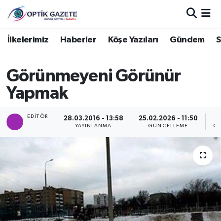
Nöbetçi Eczaneler
İlkelerimiz
Haberler
Köşe Yazıları
Gündem
S
Hava Durumu
Görünmeyeni Görünür
İstanbul Namaz Vakitleri
Yapmak
Trafik Durumu
EDITÖR
28.03.2016 - 13:58
25.02.2026 - 11:50
YAYINLANMA
GÜNCELLEME
GÖ
Süper Lig Puan Durumu ve Fikstür
Tüm Manşetler
Son Dakika Haberleri
Haber Arşivi