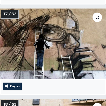
17 / 63
Paylaş
18 / 63