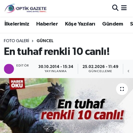
Nöbetçi Eczaneler
İlkelerimiz
Haberler
Köşe Yazıları
Gündem
S
Hava Durumu
FOTO GALERI
GÜNCEL
En tuhaf renkli 10 canlı!
İstanbul Namaz Vakitleri
EDITÖR
30.10.2014 - 15:34
25.02.2026 - 11:49
Trafik Durumu
YAYINLANMA
GÜNCELLEME
GÖ
Süper Lig Puan Durumu ve Fikstür
Tüm Manşetler
Son Dakika Haberleri
Haber Arşivi