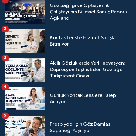
1
Göz Sağlığı ve Optisyenlik
Çalıştayı’nın Bilimsel Sonuç Raporu
Açıklandı
2
Kontak Lenste Hizmet Satışla
Bitmiyor
3
Akıllı Gözlüklerde Yerli İnovasyon:
Depresyon Teşhis Eden Gözlüğe
Türkpatent Onayı
4
Günlük Kontak Lenslere Talep
Artıyor
5
Presbiyopi İçin Göz Damlası
Seçeneği Yayılıyor