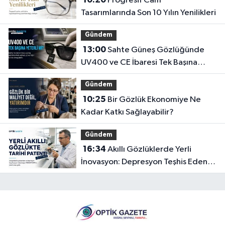
Progresif Cam
Tasarımlarında Son 10 Yılın Yenilikleri
Gündem
13:00
Sahte Güneş Gözlüğünde
UV400 ve CE İbaresi Tek Başına
Yeterli mi?
Gündem
10:25
Bir Gözlük Ekonomiye Ne
Kadar Katkı Sağlayabilir?
Gündem
16:34
Akıllı Gözlüklerde Yerli
İnovasyon: Depresyon Teşhis Eden
Gözlüğe Türkpatent Onayı