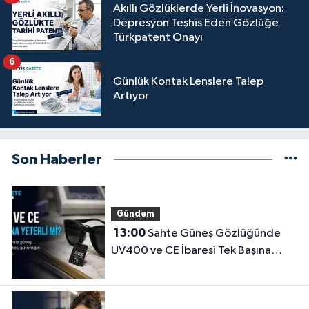
Akıllı Gözlüklerde Yerli İnovasyon:
Depresyon Teşhis Eden Gözlüğe
Türkpatent Onayı
6
Günlük Kontak Lenslere Talep
Artıyor
Son Haberler
Gündem
13:00
Sahte Güneş Gözlüğünde
UV400 ve CE İbaresi Tek Başına
Yeterli mi?