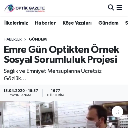
Nöbetçi Eczaneler
İlkelerimiz
Haberler
Köşe Yazıları
Gündem
S
Hava Durumu
HABERLER
GÜNDEM
Emre Gün Optikten Örnek
İstanbul Namaz Vakitleri
Sosyal Sorumluluk Projesi
Trafik Durumu
Sağlık ve Emniyet Mensuplarına Ücretsiz
Gözlük...
Süper Lig Puan Durumu ve Fikstür
13.04.2020 - 15:37
1677
Tüm Manşetler
YAYINLANMA
GÖSTERIM
Son Dakika Haberleri
Haber Arşivi