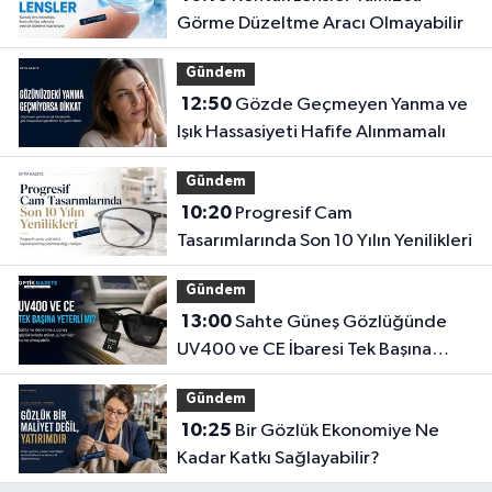
Görme Düzeltme Aracı Olmayabilir
Gündem
12:50
Gözde Geçmeyen Yanma ve
Işık Hassasiyeti Hafife Alınmamalı
Gündem
10:20
Progresif Cam
Tasarımlarında Son 10 Yılın Yenilikleri
Gündem
13:00
Sahte Güneş Gözlüğünde
UV400 ve CE İbaresi Tek Başına
Yeterli mi?
Gündem
10:25
Bir Gözlük Ekonomiye Ne
Kadar Katkı Sağlayabilir?