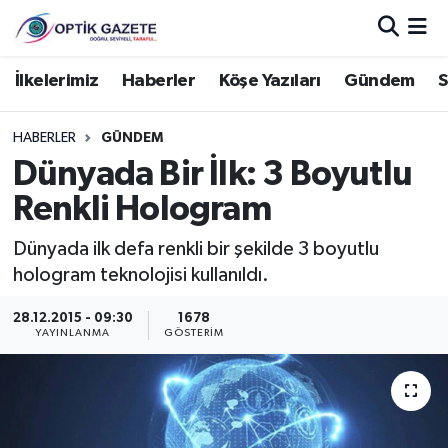
Nöbetçi Eczaneler
İlkelerimiz
Haberler
Köşe Yazıları
Gündem
S
Hava Durumu
HABERLER
GÜNDEM
Dünyada Bir İlk: 3 Boyutlu
İstanbul Namaz Vakitleri
Renkli Hologram
Trafik Durumu
Dünyada ilk defa renkli bir şekilde 3 boyutlu
hologram teknolojisi kullanıldı.
Süper Lig Puan Durumu ve Fikstür
28.12.2015 - 09:30
1678
Tüm Manşetler
YAYINLANMA
GÖSTERIM
Son Dakika Haberleri
Haber Arşivi