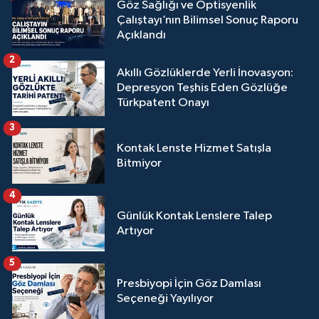
Göz Sağlığı ve Optisyenlik
Çalıştayı’nın Bilimsel Sonuç Raporu
Açıklandı
2
Akıllı Gözlüklerde Yerli İnovasyon:
Depresyon Teşhis Eden Gözlüğe
Türkpatent Onayı
3
Kontak Lenste Hizmet Satışla
Bitmiyor
4
Günlük Kontak Lenslere Talep
Artıyor
5
Presbiyopi İçin Göz Damlası
Seçeneği Yayılıyor