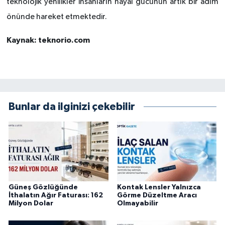
teknolojik yenilikler insanların hayal gücünün artık bir adım
önünde hareket etmektedir.
Kaynak: teknorio.com
Bunlar da ilginizi çekebilir
Güneş Gözlüğünde
Kontak Lensler Yalnızca
İthalatın Ağır Faturası: 162
Görme Düzeltme Aracı
Milyon Dolar
Olmayabilir