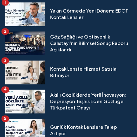
1
Yakın Görmede Yeni Dönem: EDOF
Kontak Lensler
2
Göz Sağlığı ve Optisyenlik
Çalıştayı’nın Bilimsel Sonuç Raporu
Açıklandı
3
Kontak Lenste Hizmet Satışla
Bitmiyor
4
Akıllı Gözlüklerde Yerli İnovasyon:
Depresyon Teşhis Eden Gözlüğe
Türkpatent Onayı
5
Günlük Kontak Lenslere Talep
Artıyor