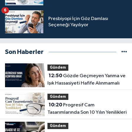
6
Presbiyopi İçin Göz Damlası
Seçeneği Yayılıyor
Son Haberler
Gündem
12:50
Gözde Geçmeyen Yanma ve
Işık Hassasiyeti Hafife Alınmamalı
Gündem
10:20
Progresif Cam
Tasarımlarında Son 10 Yılın Yenilikleri
Gündem