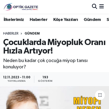
Nöbetçi Eczaneler
İlkelerimiz
Haberler
Köşe Yazıları
Gündem
S
Hava Durumu
HABERLER
GÜNDEM
Çocuklarda Miyopluk Oranı
İstanbul Namaz Vakitleri
Hızla Artıyor!
Trafik Durumu
Neden bu kadar çok çocuğa miyop tanısı
konuluyor?
Süper Lig Puan Durumu ve Fikstür
12.11.2023 - 11:00
193
Tüm Manşetler
YAYINLANMA
GÖSTERIM
Son Dakika Haberleri
Haber Arşivi