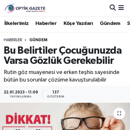
Nöbetçi Eczaneler
İlkelerimiz
Haberler
Köşe Yazıları
Gündem
S
Hava Durumu
HABERLER
GÜNDEM
Bu Belirtiler Çocuğunuzda
İstanbul Namaz Vakitleri
Varsa Gözlük Gerekebilir
Trafik Durumu
Rutin göz muayenesi ve erken teşhis sayesinde
bütün bu sorunlar çözüme kavuşturulabilir
Süper Lig Puan Durumu ve Fikstür
22.01.2023 - 11:09
137
Tüm Manşetler
YAYINLANMA
GÖSTERIM
Son Dakika Haberleri
Haber Arşivi