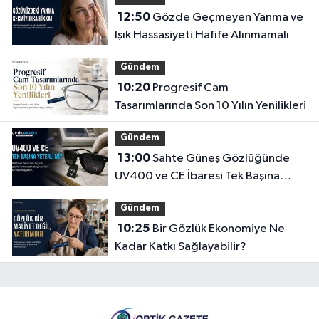
12:50
Gözde Geçmeyen Yanma ve
Işık Hassasiyeti Hafife Alınmamalı
Gündem
10:20
Progresif Cam
Tasarımlarında Son 10 Yılın Yenilikleri
Gündem
13:00
Sahte Güneş Gözlüğünde
UV400 ve CE İbaresi Tek Başına
Yeterli mi?
Gündem
10:25
Bir Gözlük Ekonomiye Ne
Kadar Katkı Sağlayabilir?