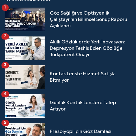
1
Göz Sağlığı ve Optisyenlik
Çalıştayı’nın Bilimsel Sonuç Raporu
Açıklandı
2
Akıllı Gözlüklerde Yerli İnovasyon:
Depresyon Teşhis Eden Gözlüğe
Türkpatent Onayı
3
Kontak Lenste Hizmet Satışla
Bitmiyor
4
Günlük Kontak Lenslere Talep
Artıyor
5
Presbiyopi İçin Göz Damlası