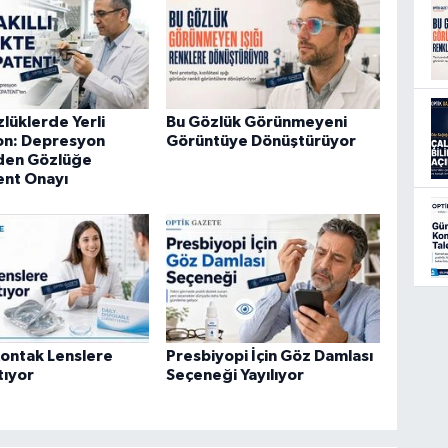
zlüklerde Yerli
Bu Gözlük Görünmeyeni
on: Depresyon
Görüntüye Dönüştürüyor
Eden Gözlüğe
ent Onayı
ontak Lenslere
Presbiyopi İçin Göz Damlası
tıyor
Seçeneği Yayılıyor