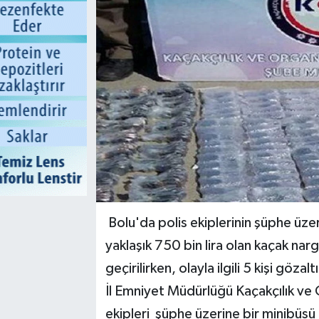
Bolu'da polis ekiplerinin şüphe üze
yaklaşık 750 bin lira olan kaçak nar
geçirilirken, olayla ilgili 5 kişi gözalt
İl Emniyet Müdürlüğü Kaçakçılık v
ekipleri şüphe üzerine bir minibüs