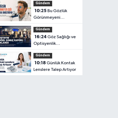
Gündem
Teşhis Eden Gözlüğe
10:25
Bu Gözlük
Türkpatent Onayı
Görünmeyeni
Görüntüye
Gündem
Dönüştürüyor
16:24
Göz Sağlığı ve
Optisyenlik
Çalıştayı’nın Bilimsel
Gündem
Sonuç Raporu
10:18
Günlük Kontak
Açıklandı
Lenslere Talep Artıyor