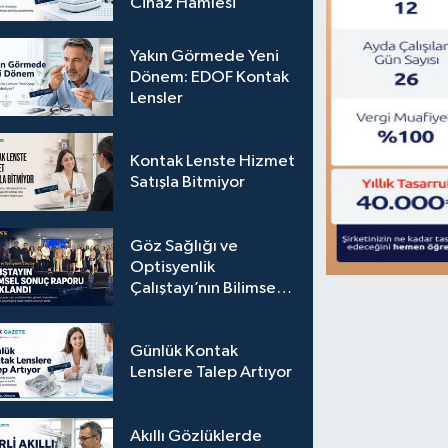
Cihaz Hamlesi
Yakın Görmede Yeni
Dönem: EDOF Kontak
Lensler
Kontak Lenste Hizmet
Satışla Bitmiyor
Göz Sağlığı ve
Optisyenlik
Çalıştayı’nın Bilimsel
Sonuç Raporu
Açıklandı
Günlük Kontak
Lenslere Talep Artıyor
Akıllı Gözlüklerde