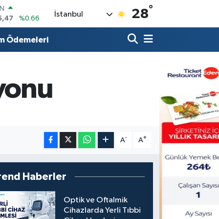
°
IN
28
İstanbul
5,47
%0.66
R
71
%0.05
m Ödemeleri
36
%0.18
İN
34
%0.22
yonu
ALTIN
23
%0.39
00
3
%0
-
+
A
A
rend Haberler
Optik ve Oftalmik
Cihazlarda Yerli Tıbbi