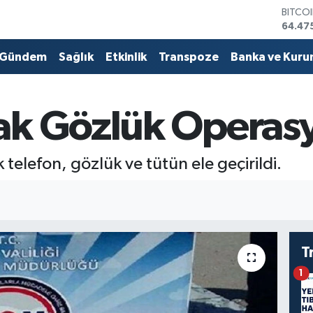
BITCO
64.47
DOLA
47,59
Gündem
Sağlık
Etkinlik
Transpoze
Banka ve Kuru
EURO
55,13
STERL
64,25
ak Gözlük Operas
GRAM 
6518.
BİST1
telefon, gözlük ve tütün ele geçirildi.
13.70
T
1